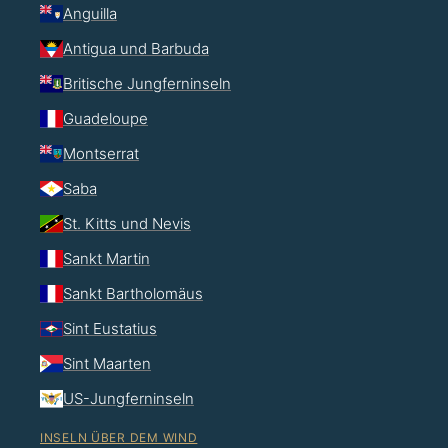
Anguilla
Antigua und Barbuda
Britische Jungferninseln
Guadeloupe
Montserrat
Saba
St. Kitts und Nevis
Sankt Martin
Sankt Bartholomäus
Sint Eustatius
Sint Maarten
US-Jungferninseln
INSELN ÜBER DEM WIND