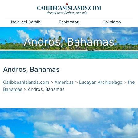
Isole dei Caraibi
Esploratori
Chi siamo
Andros, Bahamas
Andros, Bahamas
CaribbeanIslands.com
>
Americas
>
Lucayan Archipelago
>
the
Bahamas
>
Andros, Bahamas