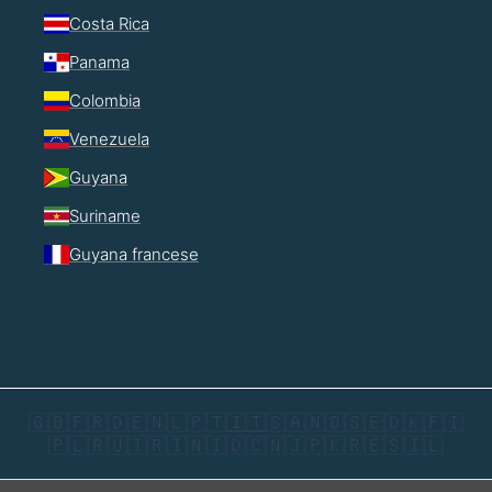
Costa Rica
Panama
Colombia
Venezuela
Guyana
Suriname
Guyana francese
🇬🇧
🇫🇷
🇩🇪
🇳🇱
🇵🇹
🇮🇹
🇸🇦
🇳🇴
🇸🇪
🇩🇰
🇫🇮
🇵🇱
🇷🇺
🇹🇷
🇮🇳
🇮🇩
🇨🇳
🇯🇵
🇰🇷
🇪🇸
🇮🇱