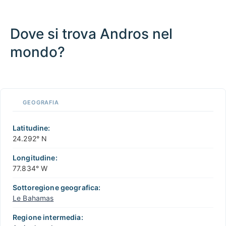
Dove si trova Andros nel
mondo?
100 km / 62.1 mi
CARIBBEANISLANDS.COM
with the support of
© OpenStreetMap
contributors
1 m
3
t
/
f
📏
GEOGRAFIA
+
−
Latitudine:
24.292° N
Longitudine:
77.834° W
Sottoregione geografica:
Le Bahamas
Regione intermedia: