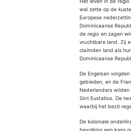
Het leven in de regi
wal zette op de kuste
Europese nederzettin
Dominicaanse Republ
de regio en zagen wi
vruchtbare land. Zij 
claimden land als hu
Dominicaanse Republi
De Engelsen volgden 
gebieden, en de Fran
Nederlanders wilden 
Sint Eustatius. De t
waarbij het bezit reg
De koloniale onderli
bevolking een kans om