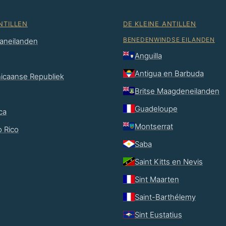
NTILLEN
DE KLEINE ANTILLEN
BENEDENWINDSE EILANDEN
aneilanden
Anguilla
Antigua en Barbuda
icaanse Republiek
Britse Maagdeneilanden
Guadeloupe
ca
Montserrat
o Rico
Saba
Saint Kitts en Nevis
Sint Maarten
Saint-Barthélemy
Sint Eustatius