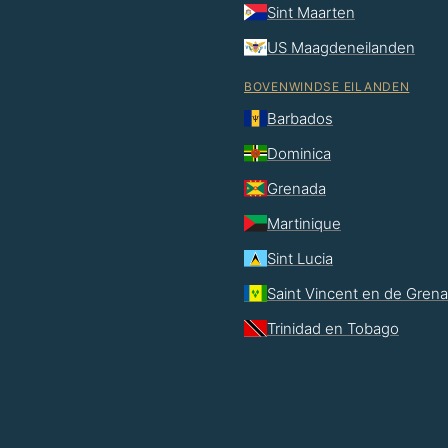
Sint Maarten
US Maagdeneilanden
BOVENWINDSE EILANDEN
Barbados
Dominica
Grenada
Martinique
Sint Lucia
Saint Vincent en de Gren
Trinidad en Tobago