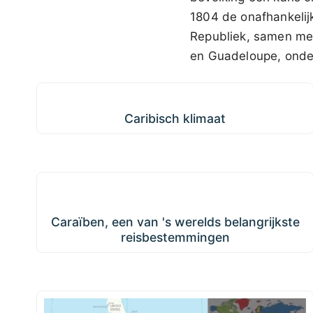
1804 de onafhankelij
Republiek, samen met
en Guadeloupe, onder
Caribisch klimaat
Caribisch klimaat
Caraïben, een van 's werelds belangrijkste
reisbestemmingen
Caraïben, een van 's werelds belangrijkste
reisbestemmingen