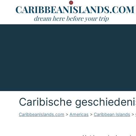
Caribische geschiedeni
CaribbeanIslands.com
>
Americas
>
Caribbean Islands
>