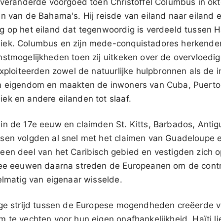
o veranderde voorgoed toen Christoffel Columbus in ok
n van de Bahama's. Hij reisde van eiland naar eiland e
g op het eiland dat tegenwoordig is verdeeld tussen H
iek. Columbus en zijn mede-conquistadores herkende
nstmogelijkheden toen zij uitkeken over de overvloedi
exploiteerden zowel de natuurlijke hulpbronnen als de
n eigendom en maakten de inwoners van Cuba, Puerto 
ek en andere eilanden tot slaaf.
in de 17e eeuw en claimden St. Kitts, Barbados, Anti
sen volgden al snel met het claimen van Guadeloupe 
een deel van het Caribisch gebied en vestigden zich o
wee eeuwen daarna streden de Europeanen om de contr
elmatig van eigenaar wisselde.
nge strijd tussen de Europese mogendheden creëerde v
 te vechten voor hun eigen onafhankelijkheid. Haïti li