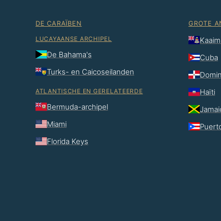
DE CARAÏBEN
GROTE A
LUCAYAANSE ARCHIPEL
Kaaim
De Bahama's
Cuba
Turks- en Caicoseilanden
Domin
ATLANTISCHE EN GERELATEERDE
Haïti
Bermuda-archipel
Jamai
Miami
Puert
Florida Keys