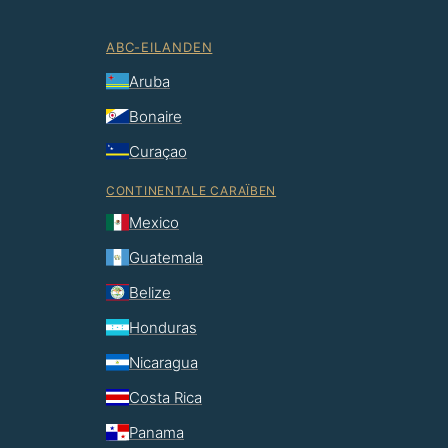
ABC-EILANDEN
Aruba
Bonaire
Curaçao
CONTINENTALE CARAÏBEN
Mexico
Guatemala
Belize
Honduras
Nicaragua
Costa Rica
Panama