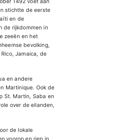
tober 1492 voet aan
n stichtte de eerste
aïti en de
n de rijkdommen in
ge zeeën en het
 inheemse bevolking,
Rico, Jamaica, de
gua en andere
en Martinique. Ook de
p St. Martin, Saba en
ole over de eilanden,
oor de lokale
ep voorop en riep in