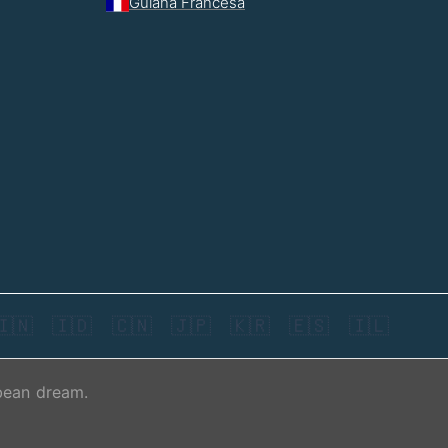
Guiana Francesa
🇮🇳
🇮🇩
🇨🇳
🇯🇵
🇰🇷
🇪🇸
🇮🇱
bean dream.