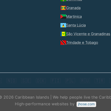
Granada
Martinica
Santa Lúcia
São Vicente e Granadinas
Trindade e Tobago

🇳🇴
🇸🇪
🇩🇰
🇫🇮
🇵🇱
🇷🇺
🇹🇷
© 2026 Caribbean Islands | We help people live the Carib
High-performance websites by
jhose.com