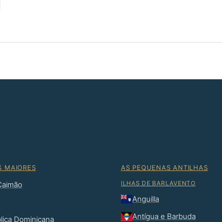
S MAIORES
AS PEQUENAS ANTILHAS
ILHAS DE BARLAVENTO
 Caimão
Anguilla
Antígua e Barbuda
lica Dominicana