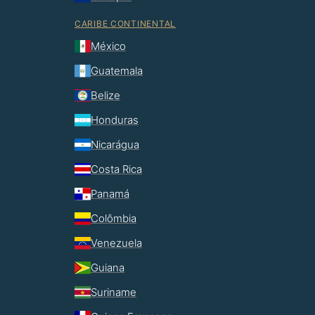
CARIBE CONTINENTAL
México
Guatemala
Belize
Honduras
Nicarágua
Costa Rica
Panamá
Colômbia
Venezuela
Guiana
Suriname