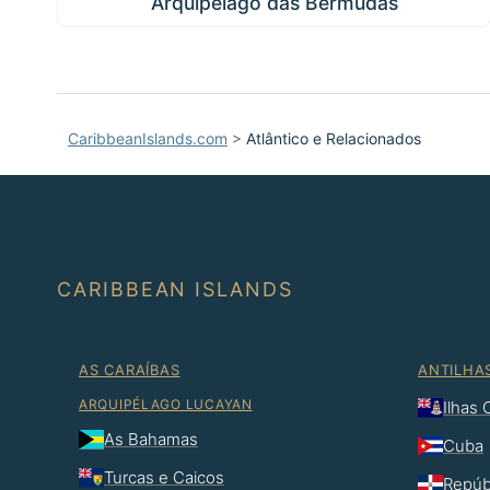
Arquipélago das Bermudas
CaribbeanIslands.com
>
Atlântico e Relacionados
CARIBBEAN ISLANDS
AS CARAÍBAS
ANTILHA
ARQUIPÉLAGO LUCAYAN
Ilhas
As Bahamas
Cuba
Turcas e Caicos
Repúb