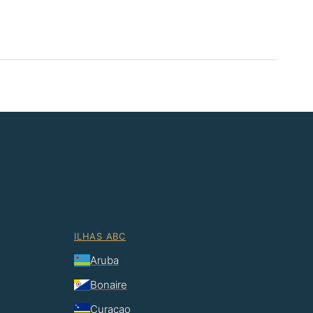
ILHAS ABC
Aruba
Bonaire
Curaçao