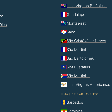
Ilhas Virgens Britânicas
Guadalupe
ca
Montserrat
Rico
Saba
São Cristóvão e Neves
São Martinho
São Bartolomeu
Sint Eustatius
São Martinho
Ilhas Virgens Americanas
ILHAS DE BARLAVENTO
Barbados
Dominica