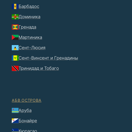
Барбадос
Доминика
Гренада
Мартиника
Сент-Люсия
Сент-Винсент и Гренадины
Тринидад и Тобаго
АБВ ОСТРОВА
Аруба
Бонайре
Кюрасао