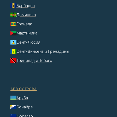
Барбадос
Доминика
Гренада
Мартиника
Сент-Люсия
Сент-Винсент и Гренадины
Тринидад и Тобаго
АБВ ОСТРОВА
Аруба
Бонайре
Кюрасао