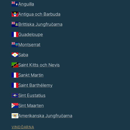
Anguilla
Antigua och Barbuda
Brittiska Jungfruöarna
Guadeloupe
Montserrat
Saba
Saint Kitts och Nevis
Sankt Martin
Saint Barthélemy
Sint Eustatius
Sint Maarten
Amerikanska Jungfruöarna
VINDÖARNA