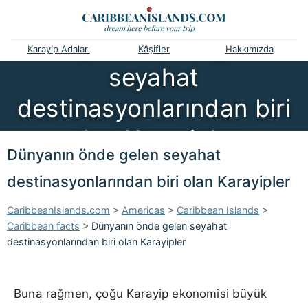
Dünyanın önde gelen
Karayip Adaları
Kâşifler
Hakkımızda
seyahat
destinasyonlarından biri
olan Karayipler
Dünyanın önde gelen seyahat
destinasyonlarından biri olan Karayipler
CaribbeanIslands.com
>
Americas
>
Caribbean Islands
>
Caribbean facts
>
Dünyanın önde gelen seyahat
destinasyonlarından biri olan Karayipler
Buna rağmen, çoğu Karayip ekonomisi büyük