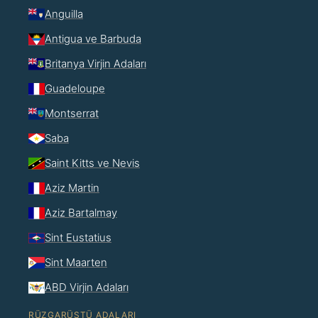
Anguilla
Antigua ve Barbuda
Britanya Virjin Adaları
Guadeloupe
Montserrat
Saba
Saint Kitts ve Nevis
Aziz Martin
Aziz Bartalmay
Sint Eustatius
Sint Maarten
ABD Virjin Adaları
RÜZGARÜSTÜ ADALARI