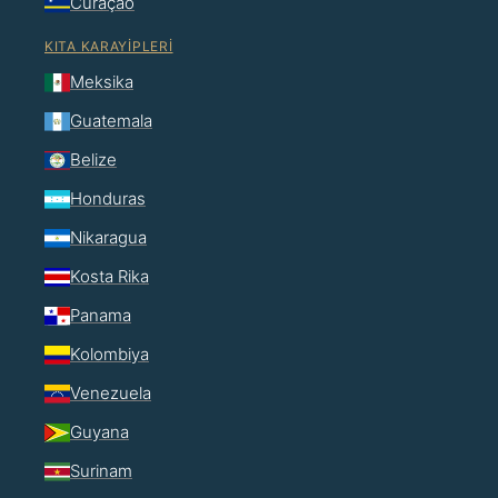
Curaçao
KITA KARAYIPLERI
Meksika
Guatemala
Belize
Honduras
Nikaragua
Kosta Rika
Panama
Kolombiya
Venezuela
Guyana
Surinam