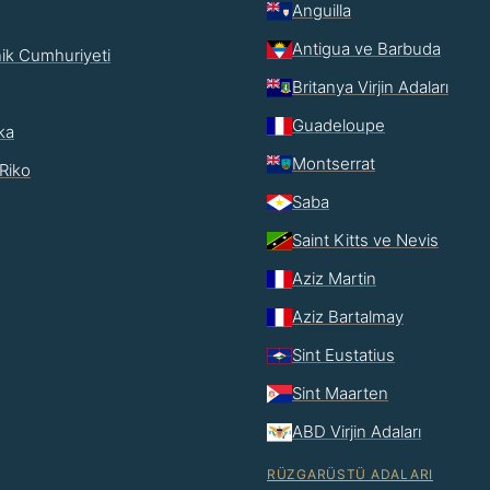
Anguilla
Antigua ve Barbuda
ik Cumhuriyeti
Britanya Virjin Adaları
Guadeloupe
ka
Montserrat
Riko
Saba
Saint Kitts ve Nevis
Aziz Martin
Aziz Bartalmay
Sint Eustatius
Sint Maarten
ABD Virjin Adaları
RÜZGARÜSTÜ ADALARI