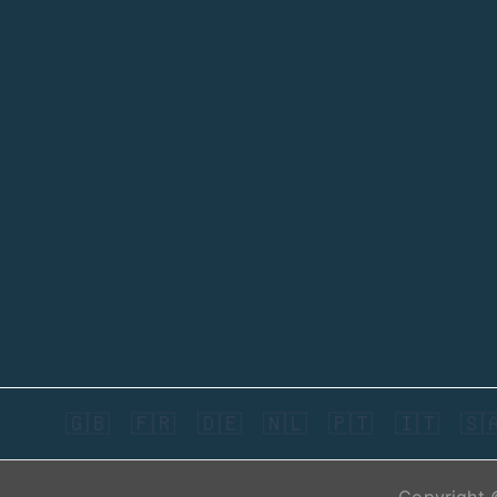
🇬🇧
🇫🇷
🇩🇪
🇳🇱
🇵🇹
🇮🇹
🇸