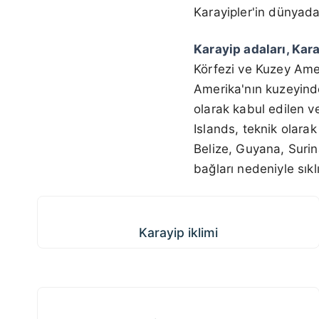
Karayipler'in dünyad
Karayip adaları, Kar
Körfezi ve Kuzey Am
Amerika'nın kuzeyind
olarak kabul edilen 
Islands, teknik olarak 
Belize, Guyana, Surin
bağları nedeniyle sıkl
Karayip iklimi
Karayip iklimi
Karayip yaşam tarzı