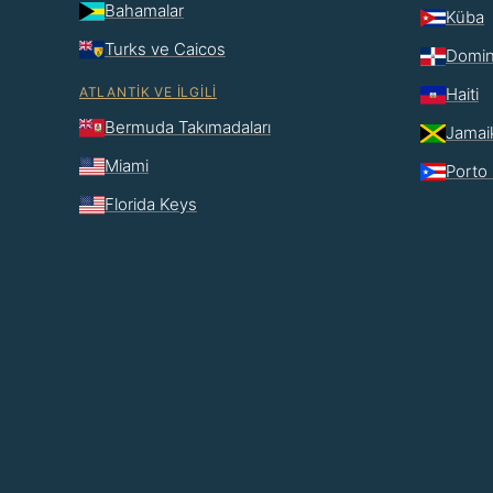
Bahamalar
Küba
Turks ve Caicos
Domin
ATLANTIK VE İLGILI
Haiti
Bermuda Takımadaları
Jamai
Miami
Porto 
Florida Keys