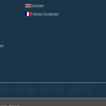
Surinam
Fransız Guyanası
ler
🇮🇳
🇮🇩
🇨🇳
🇯🇵
🇰🇷
🇪🇸
🇮🇱