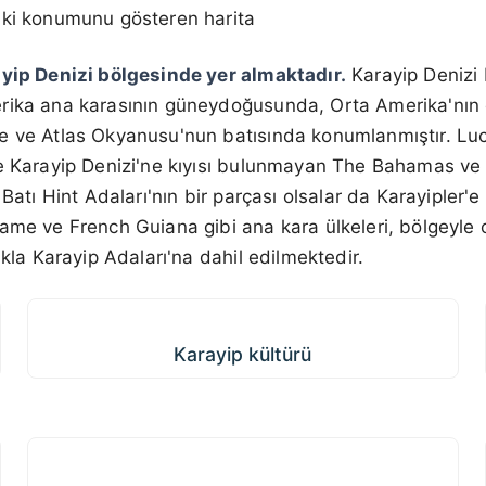
aki konumunu gösteren harita
ayip Denizi bölgesinde yer almaktadır.
Karayip Denizi 
erika ana karasının güneydoğusunda, Orta Amerika'nı
e ve Atlas Okyanusu'nun batısında konumlanmıştır. Lu
ve Karayip Denizi'ne kıyısı bulunmayan The Bahamas ve
Batı Hint Adaları'nın bir parçası olsalar da Karayipler'e 
ame ve French Guiana gibi ana kara ülkeleri, bölgeyle o
ıkla Karayip Adaları'na dahil edilmektedir.
Karayip kültürü
Karayip kültürü
Dünyanın önde gelen seyahat
destinasyonlarından biri olan Karayipler