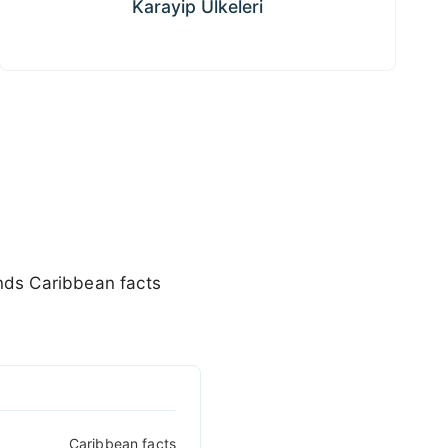
Karayip Ülkeleri
ands Caribbean facts
Caribbean facts