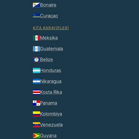
Bonaire
Curaçao
KITA KARAYIPLERI
Meksika
Guatemala
Belize
Honduras
Nikaragua
Kosta Rika
Panama
Kolombiya
Venezuela
Guyana