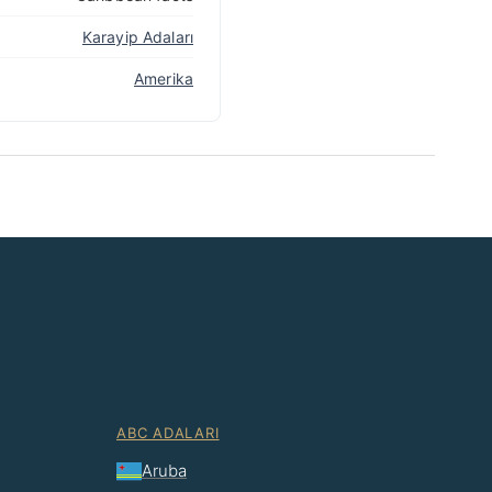
Karayip Adaları
Amerika
ABC ADALARI
Aruba