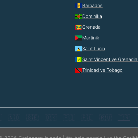
Barbados
Dominika
Grenada
Martinik
Saint Lucia
Saint Vincent ve Grenadin
Trinidad ve Tobago

🇳🇴
🇸🇪
🇩🇰
🇫🇮
🇵🇱
🇷🇺
🇹🇷