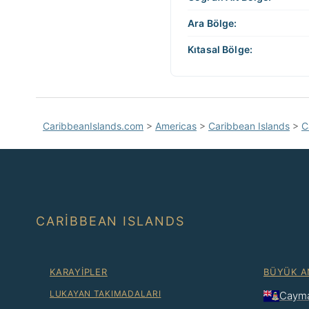
Ara Bölge:
Kıtasal Bölge:
CaribbeanIslands.com
>
Americas
>
Caribbean Islands
>
C
CARIBBEAN ISLANDS
KARAYIPLER
BÜYÜK A
LUKAYAN TAKIMADALARI
Cayma