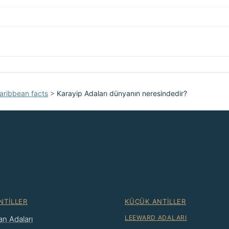
aribbean facts
>
Karayip Adaları dünyanın neresindedir?
NTILLER
KÜÇÜK ANTILLER
LEEWARD ADALARI
n Adaları