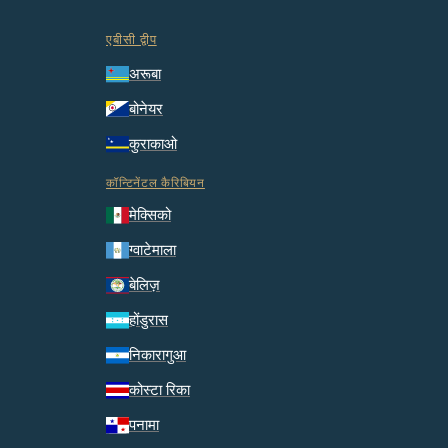
एबीसी द्वीप
अरूबा
बोनेयर
कुराकाओ
कॉन्टिनेंटल कैरिबियन
मेक्सिको
ग्वाटेमाला
बेलिज़
होंडुरास
निकारागुआ
कोस्टा रिका
पनामा