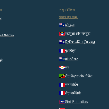
ज़
लघु एंटीलिज
लिवार्ड द्वीप समूह
ीप
अंगुइला
एंटीगुआ और बारबुडा
कन गणराज्य
ब्रिटिश वर्जिन द्वीप समूह
गुआदेलूप
मॉन्टसेराट
िको
सब
सेंट किट्स और नेविस
संत मार्टिन
सेंट बार्थेलेमी
Sint Eustatius