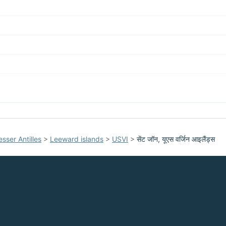
esser Antilles
>
Leeward islands
>
USVI
>
सेंट जॉन, यूएस वर्जिन आइलैंड्स