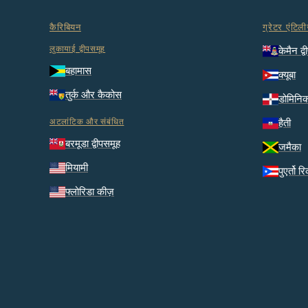
कैरिबियन
ग्रेटर एंटिली
लुकायाई द्वीपसमूह
केमैन द्व
बहामास
क्यूबा
तुर्क और कैकोस
डोमिनि
अटलांटिक और संबंधित
हैती
बरमूडा द्वीपसमूह
जमैका
मियामी
पुएर्तो र
फ्लोरिडा कीज़