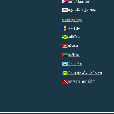
Sint Maarten
यूएस वर्जिन द्वीप समूह
विंडवर्ड द्वीप समूह
बारबाडोस
डोमिनिका
ग्रेनाडा
मार्टीनिक
सेंट लूसिया
सेंट विंसेंट और ग्रेनेडाइंस
त्रिनिदाद और टोबैगो