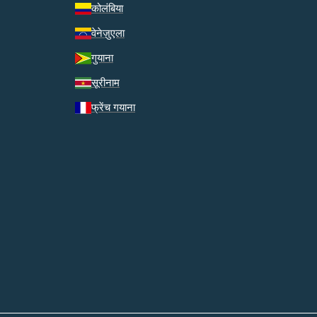
कोलंबिया
वेनेज़ुएला
गुयाना
सूरीनाम
फ्रेंच गयाना