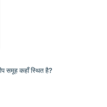
द्वीप समूह कहाँ स्थित है?
1000 km / 621.4 mi