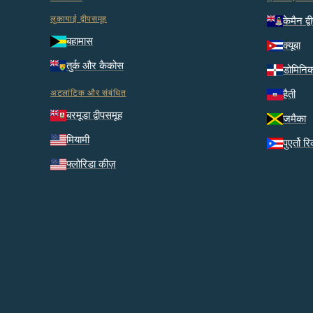
लुकायाई द्वीपसमूह
केमैन द्व
बहामास
क्यूबा
तुर्क और कैकोस
डोमिनि
अटलांटिक और संबंधित
हैती
बरमूडा द्वीपसमूह
जमैका
मियामी
पुएर्तो र
फ्लोरिडा कीज़