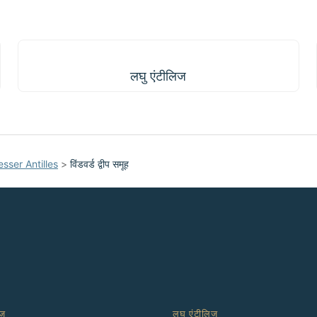
लघु एंटीलिज
लघु एंटीलिज
esser Antilles
>
विंडवर्ड द्वीप समूह
ज़
लघु एंटीलिज