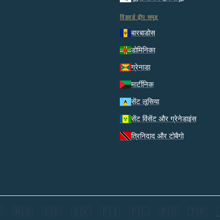
विंडवर्ड द्वीप समूह
बारबाडोस
डोमिनिका
ग्रेनाडा
मार्टीनिक
सेंट लूसिया
सेंट विंसेंट और ग्रेनेडाइंस
त्रिनिदाद और टोबैगो

🇳🇴
🇸🇪
🇩🇰
🇫🇮
🇵🇱
🇷🇺
🇹🇷