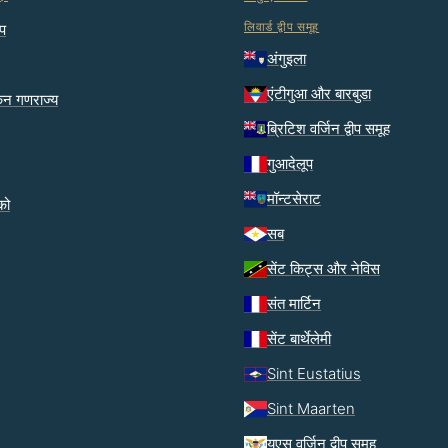
लिवार्ड द्वीप समूह
ीप
अंगुइला
एंटीगुआ और बारबुडा
कन गणराज्य
ब्रिटिश वर्जिन द्वीप समूह
गुआदेलूप
मॉन्टसेराट
िको
सब
सेंट किट्स और नेविस
संत मार्टिन
सेंट बार्थेलेमी
Sint Eustatius
Sint Maarten
यूएस वर्जिन द्वीप समूह