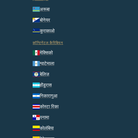
अरूबा
बोनेयर
कुराकाओ
कॉन्टिनेंटल कैरिबियन
मेक्सिको
ग्वाटेमाला
बेलिज़
होंडुरास
निकारागुआ
कोस्टा रिका
पनामा
कोलंबिया