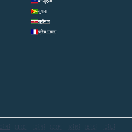
वेनेज़ुएला
गुयाना
सूरीनाम
फ्रेंच गयाना
🇮🇳
🇮🇩
🇨🇳
🇯🇵
🇰🇷
🇪🇸
🇮🇱