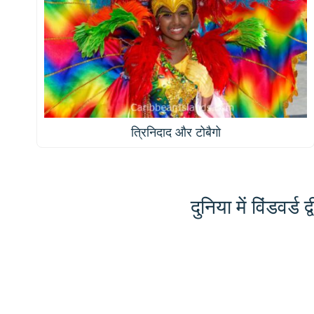
त्रिनिदाद और टोबैगो
दुनिया में विंडवर्ड 
मानचित्र
पर कहीं
📏
भी क्लिक
करके
+
उससे
संवाद
−