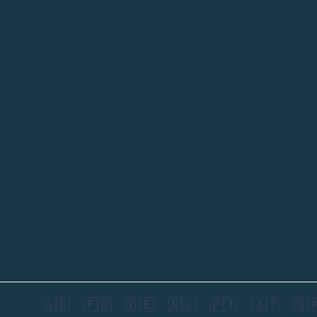
🇬🇧
🇫🇷
🇩🇪
🇳🇱
🇵🇹
🇮🇹
🇸