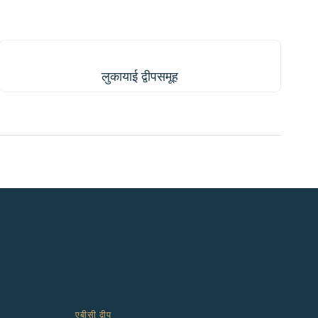
लुकायाई द्वीपसमूह
लुकायाई द्वीपसमूह
एबीसी द्वीप