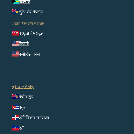
बहामास
तुर्क और कैकोस
अटलांटिक और संबंधित
बरमूडा द्वीपसमूह
मियामी
फ्लोरिडा कीज़
ग्रेटर एंटिलीज़
केमैन द्वीप
क्यूबा
डोमिनिकन गणराज्य
हैती