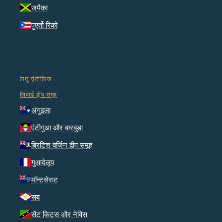
जमैका
पुएर्तो रिको
लघु एंटीलिज
लिवार्ड द्वीप समूह
अंगुइला
एंटीगुआ और बारबुडा
ब्रिटिश वर्जिन द्वीप समूह
गुआदेलूप
मॉन्टसेराट
सब
सेंट किट्स और नेविस