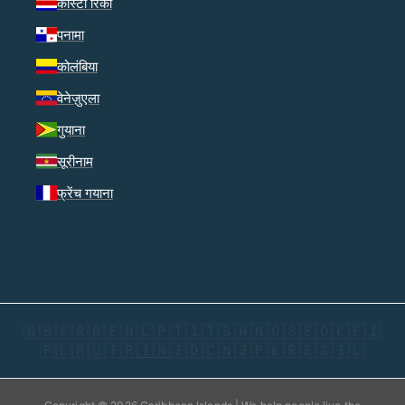
कोस्टा रिका
पनामा
कोलंबिया
वेनेज़ुएला
गुयाना
सूरीनाम
फ्रेंच गयाना
🇬🇧
🇫🇷
🇩🇪
🇳🇱
🇵🇹
🇮🇹
🇸🇦
🇳🇴
🇸🇪
🇩🇰
🇫🇮
🇵🇱
🇷🇺
🇹🇷
🇮🇳
🇮🇩
🇨🇳
🇯🇵
🇰🇷
🇪🇸
🇮🇱