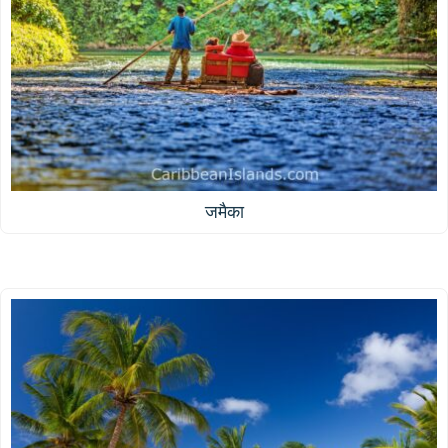
जमैका