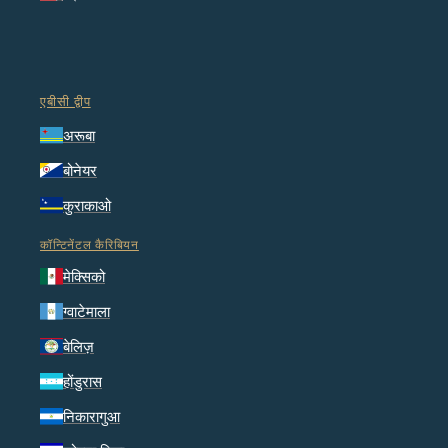
एबीसी द्वीप
अरूबा
बोनेयर
कुराकाओ
कॉन्टिनेंटल कैरिबियन
मेक्सिको
ग्वाटेमाला
बेलिज़
होंडुरास
निकारागुआ