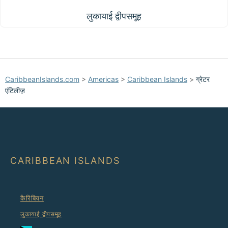
लुकायाई द्वीपसमूह
लुकायाई द्वीपसमूह
CaribbeanIslands.com
>
Americas
>
Caribbean Islands
>
ग्रेटर
एंटिलीज़
CARIBBEAN ISLANDS
कैरिबियन
लुकायाई द्वीपसमूह