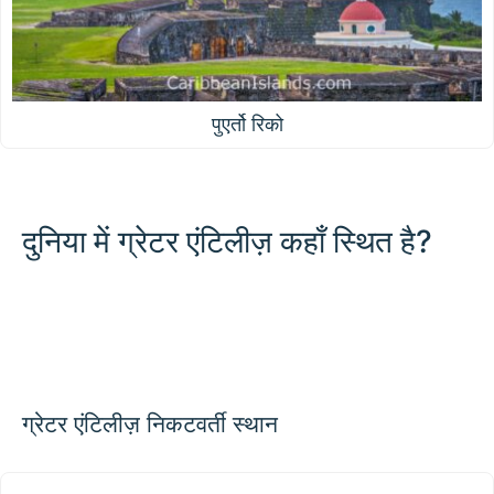
पुएर्तो रिको
दुनिया में ग्रेटर एंटिलीज़ कहाँ स्थित है?
500 km / 310.7 mi
CARIBBEANISLANDS.COM
with the support of
© OpenStreetMap
contributors
1 m
3
t
/
f
📏
+
−
ग्रेटर एंटिलीज़ निकटवर्ती स्थान