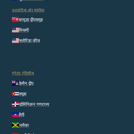
अटलांटिक और संबंधित
बरमूडा द्वीपसमूह
मियामी
फ्लोरिडा कीज़
ग्रेटर एंटिलीज़
केमैन द्वीप
क्यूबा
डोमिनिकन गणराज्य
हैती
जमैका