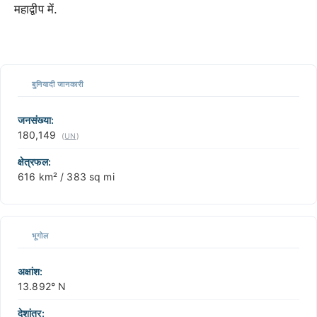
महाद्वीप में.
500 km / 310.7 mi
CARIBBEANISLANDS.COM
with the support of
© OpenStreetMap
contributors
1 m
3
t
/
f
📏
बुनियादी जानकारी
+
−
जनसंख्या:
180,149
(
UN
)
क्षेत्रफल:
616 km² / 383 sq mi
भूगोल
अक्षांश:
13.892° N
देशांतर: