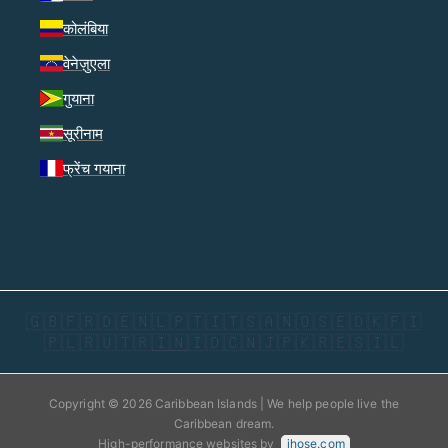
कोलंबिया
वेनेज़ुएला
गुयाना
सूरीनाम
फ्रेंच गयाना
🇬🇧
🇫🇷
🇩🇪
🇳🇱
🇵🇹
🇮🇹
🇸🇦
🇳🇴
🇸🇪
🇩🇰
🇫🇮
🇵🇱
🇷🇺
🇹🇷
🇮🇳
🇮🇩
🇨🇳
🇯🇵
🇰🇷
🇪🇸
🇮🇱
Copyright © 2026 Caribbean Islands | We help people live the
Caribbean dream.
High-performance websites by
jhose.com