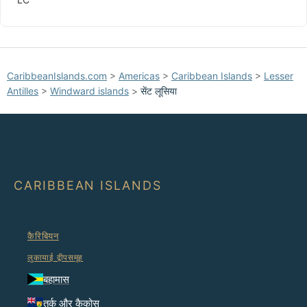
CaribbeanIslands.com
>
Americas
>
Caribbean Islands
>
Lesser
Antilles
>
Windward islands
>
सेंट लूसिया
CARIBBEAN ISLANDS
कैरिबियन
लुकायाई द्वीपसमूह
बहामास
तुर्क और कैकोस