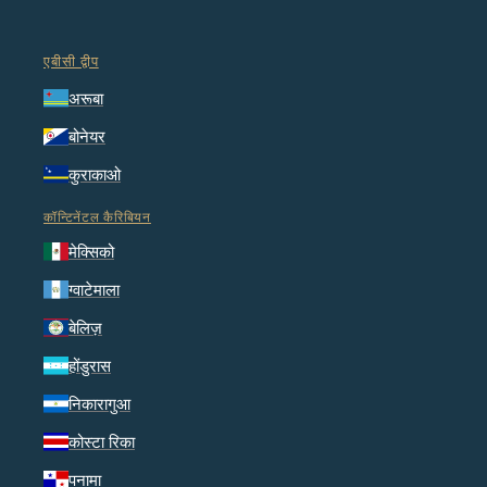
एबीसी द्वीप
अरूबा
बोनेयर
कुराकाओ
कॉन्टिनेंटल कैरिबियन
मेक्सिको
ग्वाटेमाला
बेलिज़
होंडुरास
निकारागुआ
कोस्टा रिका
पनामा