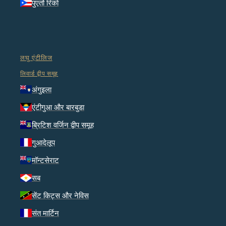
पुएर्तो रिको
लघु एंटीलिज
लिवार्ड द्वीप समूह
अंगुइला
एंटीगुआ और बारबुडा
ब्रिटिश वर्जिन द्वीप समूह
गुआदेलूप
मॉन्टसेराट
सब
सेंट किट्स और नेविस
संत मार्टिन