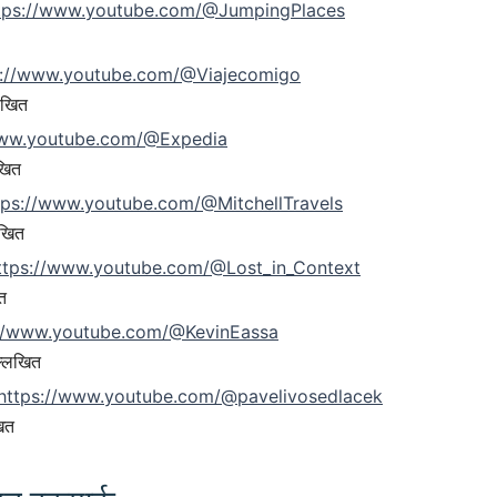
tps://www.youtube.com/@JumpingPlaces
s://www.youtube.com/@Viajecomigo
िखित
www.youtube.com/@Expedia
खित
tps://www.youtube.com/@MitchellTravels
िखित
ttps://www.youtube.com/@Lost_in_Context
त
://www.youtube.com/@KevinEassa
्लिखित
https://www.youtube.com/@pavelivosedlacek
खित