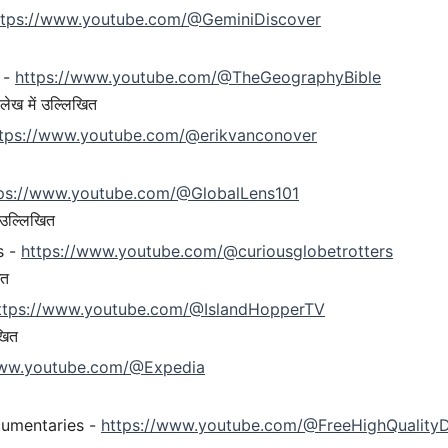
ttps://www.youtube.com/@GeminiDiscover
 -
https://www.youtube.com/@TheGeographyBible
लेख में उल्लिखित
ttps://www.youtube.com/@erikvanconover
ps://www.youtube.com/@GlobalLens101
 उल्लिखित
s -
https://www.youtube.com/@curiousglobetrotters
ित
ttps://www.youtube.com/@IslandHopperTV
खित
www.youtube.com/@Expedia
umentaries -
https://www.youtube.com/@FreeHighQuality