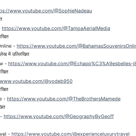
tps://www.youtube.com/@SophieNadeau
ित
-
https://www.youtube.com/@TampaAerialMedia
लिखित
nline -
https://www.youtube.com/@BahamasSouvenirsOnli
लेख में उल्लिखित
8w -
https://www.youtube.com/@Echapp%C3%A9esbelles-j
लिखित
//www.youtube.com/@yodeb950
लिखित
e -
https://www.youtube.com/@TheBrothersMamede
खित
 -
https://www.youtube.com/@GeographyByGeoff
vel -
https://www.youtube.com/@experienceluxurytravel