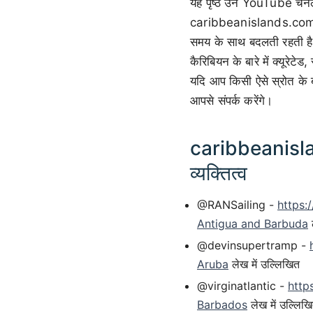
यह पृष्ठ उन YouTube चैनलों
caribbeanislands.com पर क
समय के साथ बदलती रहती है। ह
कैरिबियन के बारे में क्यूरे
यदि आप किसी ऐसे स्रोत के बारे
आपसे संपर्क करेंगे।
caribbeanislan
व्यक्तित्व
@RANSailing -
https
Antigua and Barbuda
ल
@devinsupertramp -
Aruba
लेख में उल्लिखित
@virginatlantic -
http
Barbados
लेख में उल्लिख