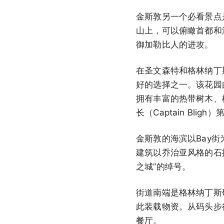
金斯敦另一个必看景点是夏
山上，可以俯瞰首都和海
御加勒比人的进攻。
在圣文森特和格林纳丁斯阳光
好的选择之一。该花园由R
拥有丰富的热带树木、
长（Captain B
金斯敦的海滨以Bay
建筑以乔治亚风格的石
之城”的绰号。
街道南端是格林纳丁斯码
此装载物资。从码头步行不
餐厅。