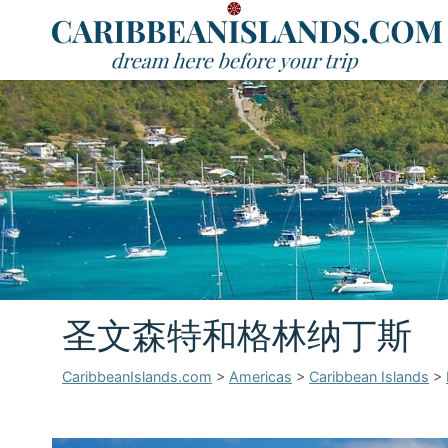
圣文森特和格林纳丁斯
CaribbeanIslands.com
>
Americas
>
Caribbean Islands
>