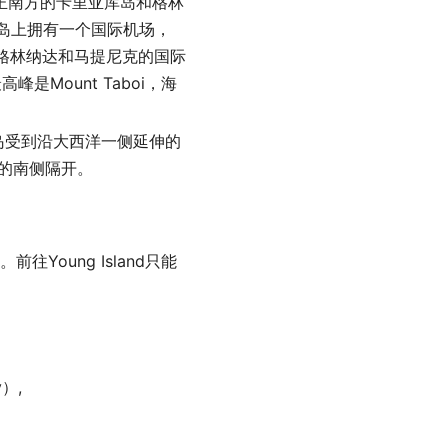
位于正南方的卡里亚库岛和格林
0人。岛上拥有一个国际机场，
格林纳达和马提尼克的国际
。最高峰是Mount Taboi，海
岛受到沿大西洋一侧延伸的
n岛的南侧隔开。
往Young Island只能
y）,