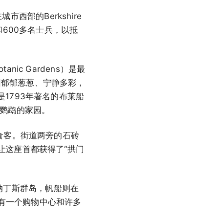
市西部的Berkshire
600多名士兵，以抵
nic Gardens）是最
。花园郁郁葱葱、宁静多彩，
1793年著名的布莱船
特鹦鹉的家园。
食客。街道两旁的石砖
让这座首都获得了“拱门
林纳丁斯群岛，帆船则在
里设有一个购物中心和许多