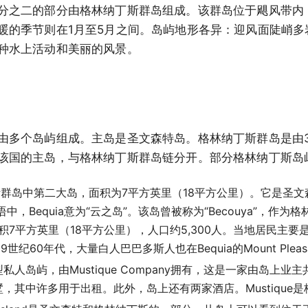
分之二的部分由格林纳丁斯群岛组成。该群岛位于飓风带内，
暖的季节则在1月至5月之间。岛屿地形各异：迎风面陡峭多
种水上活动和美丽的风景。
由多个岛屿组成。主岛是圣文森特岛。格林纳丁斯群岛是由
该国的主岛，与格林纳丁斯群岛链分开。部分格林纳丁斯岛
斯群岛中第二大岛，面积为7平方英里（18平方公里）。它是圣
，Bequia意为“云之岛”。该岛曾被称为“Becouya”，作
，面积7平方英里（18平方公里），人口约5,300人。当地居民主
世纪60年代，大量白人巴巴多斯人也在Bequia的Mount Plea
型私人岛屿，由Mustique Company拥有，这是一家由岛上
墅，其中许多用于出租。此外，岛上还有两家酒店。Mustique