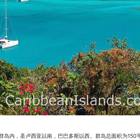
群岛内，圣卢西亚以南，巴巴多斯以西。群岛总面积为150