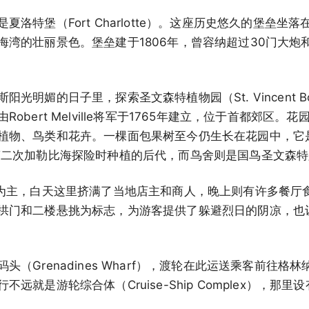
洛特堡（Fort Charlotte）。这座历史悠久的堡垒坐落在城
湾的壮丽景色。堡垒建于1806年，曾容纳超过30门大炮和
明媚的日子里，探索圣文森特植物园（St. Vincent Bota
obert Melville将军于1765年建立，位于首都郊区
植物、鸟类和花卉。一棵面包果树至今仍生长在花园中，它是
ligh）第二次加勒比海探险时种植的后代，而鸟舍则是国鸟圣文森
街为主，白天这里挤满了当地店主和商人，晚上则有许多餐厅
拱门和二楼悬挑为标志，为游客提供了躲避烈日的阴凉，也
头（Grenadines Wharf），渡轮在此运送乘客前往格
远就是游轮综合体（Cruise-Ship Complex），那