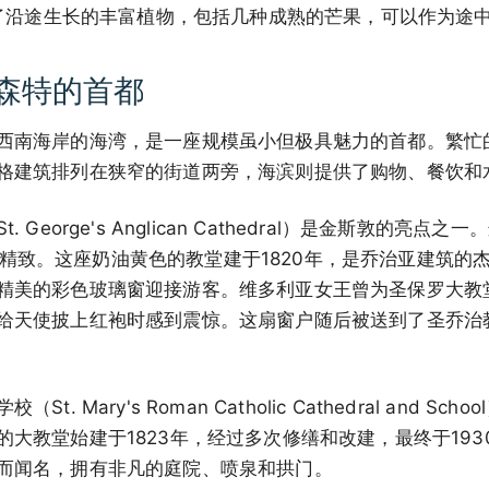
介绍了沿途生长的丰富植物，包括几种成熟的芒果，可以作为途
森特的首都
西南海岸的海湾，是一座规模虽小但极具魅力的首都。繁忙
格建筑排列在狭窄的街道两旁，海滨则提供了购物、餐饮和
 George's Anglican Cathedral）是金斯敦的亮
，庄严而精致。这座奶油黄色的教堂建于1820年，是乔治亚建筑
精美的彩色玻璃窗迎接游客。维多利亚女王曾为圣保罗大教
给天使披上红袍时感到震惊。这扇窗户随后被送到了圣乔治
. Mary's Roman Catholic Cathedral and S
的大教堂始建于1823年，经过多次修缮和改建，最终于19
而闻名，拥有非凡的庭院、喷泉和拱门。