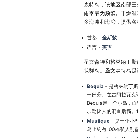
森特岛，该地区南部三
雨季最为频繁。干燥温
多海滩和海湾，提供各
首都 -
金斯敦
语言 -
英语
圣文森特和格林纳丁斯
状群岛。圣文森特岛是
Bequia
- 是格林纳丁
一部分。在古阿拉瓦克语中
Bequia是一个小岛
加勒比人的混血后裔。19
Mustique
- 是一个小
岛上约有100栋私人别