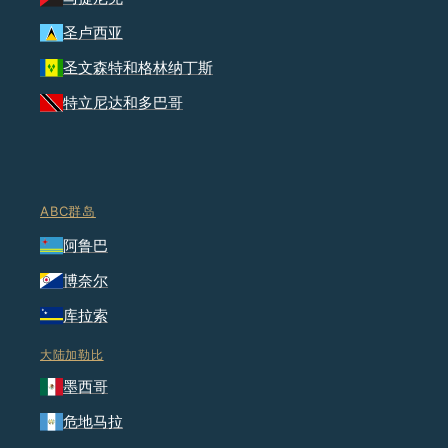
圣卢西亚
圣文森特和格林纳丁斯
特立尼达和多巴哥
ABC群岛
阿鲁巴
博奈尔
库拉索
大陆加勒比
墨西哥
危地马拉