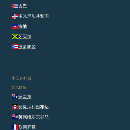
古巴
多米尼加共和国
海地
牙买加
波多黎各
小安的列斯
背风群岛
安圭拉
安提瓜和巴布达
英属维尔京群岛
瓜德罗普