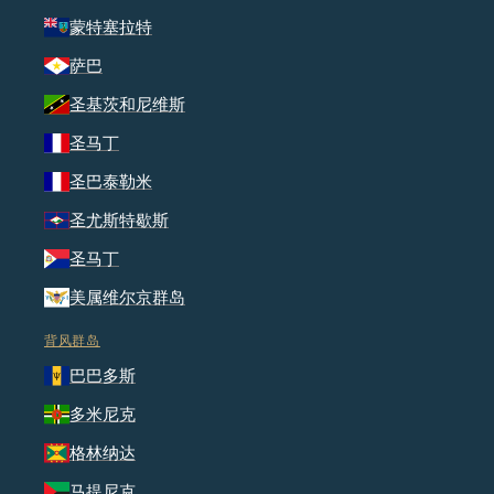
蒙特塞拉特
萨巴
圣基茨和尼维斯
圣马丁
圣巴泰勒米
圣尤斯特歇斯
圣马丁
美属维尔京群岛
背风群岛
巴巴多斯
多米尼克
格林纳达
马提尼克