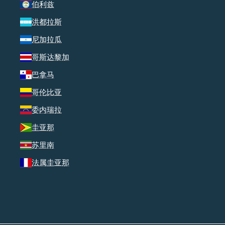
伯利兹
洪都拉斯
尼加拉瓜
哥斯达黎加
巴拿马
哥伦比亚
委内瑞拉
圭亚那
苏里南
法属圭亚那