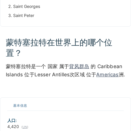
Saint Georges
Saint Peter
蒙特塞拉特在世界上的哪个位
置？
蒙特塞拉特是一个 国家 属于
背风群岛
的 Caribbean
Islands 位于Lesser Antilles次区域 位于
Americas
洲.
100 km / 62.1 mi
CARIBBEANISLANDS.COM
with the support of
© OpenStreetMap
contributors
1 m
3
t
/
f
📏
基本信息
+
−
人口:
4,420
(
UN
)