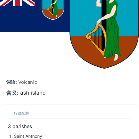
词语:
Volcanic
含义:
ash island
行政区划
3 parishes
Saint Anthony