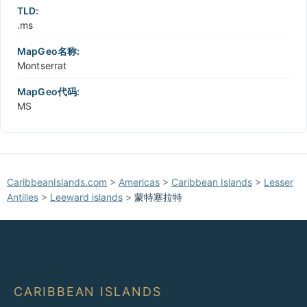
TLD:
.ms
MapGeo名称:
Montserrat
MapGeo代码:
MS
CaribbeanIslands.com
>
Americas
>
Caribbean Islands
>
Lesser
Antilles
>
Leeward islands
>
蒙特塞拉特
CARIBBEAN ISLANDS