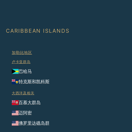
CARIBBEAN ISLANDS
加勒比地区
卢卡亚群岛
巴哈马
特克斯和凯科斯
大西洋及相关
百慕大群岛
迈阿密
佛罗里达礁岛群