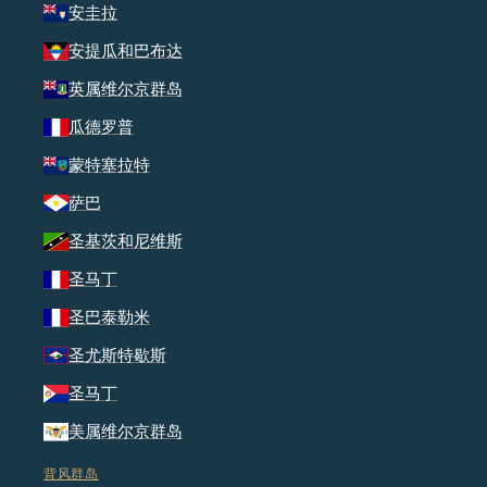
安圭拉
安提瓜和巴布达
英属维尔京群岛
瓜德罗普
蒙特塞拉特
萨巴
圣基茨和尼维斯
圣马丁
圣巴泰勒米
圣尤斯特歇斯
圣马丁
美属维尔京群岛
背风群岛