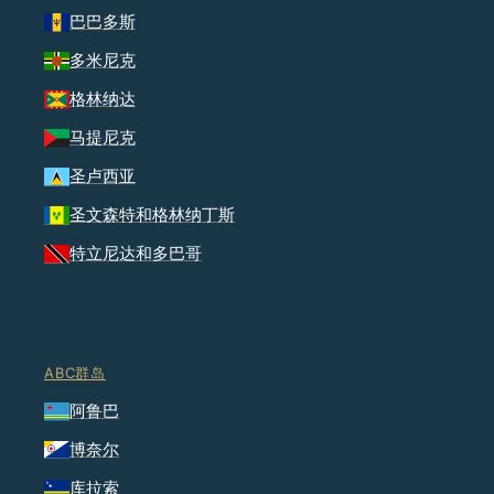
巴巴多斯
多米尼克
格林纳达
马提尼克
圣卢西亚
圣文森特和格林纳丁斯
特立尼达和多巴哥
ABC群岛
阿鲁巴
博奈尔
库拉索