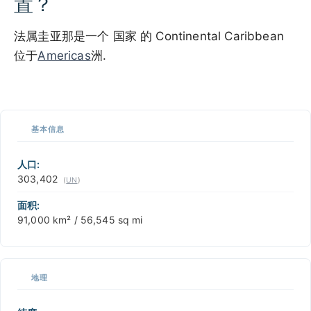
置？
法属圭亚那是一个 国家 的 Continental Caribbean
位于
Americas
洲.
100 km / 62.1 mi
CARIBBEANISLANDS.COM
with the support of
© OpenStreetMap
contributors
1 m
3
t
/
f
📏
基本信息
+
−
人口:
303,402
(
UN
)
面积:
91,000 km² / 56,545 sq mi
地理