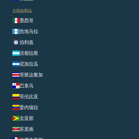
大陆加勒比
墨西哥
危地马拉
伯利兹
洪都拉斯
尼加拉瓜
哥斯达黎加
巴拿马
哥伦比亚
委内瑞拉
圭亚那
苏里南