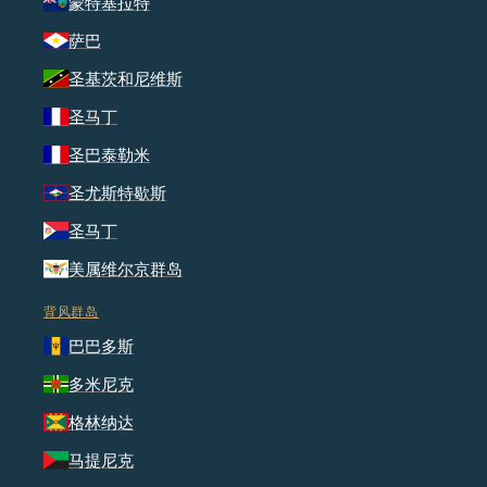
蒙特塞拉特
萨巴
圣基茨和尼维斯
圣马丁
圣巴泰勒米
圣尤斯特歇斯
圣马丁
美属维尔京群岛
背风群岛
巴巴多斯
多米尼克
格林纳达
马提尼克