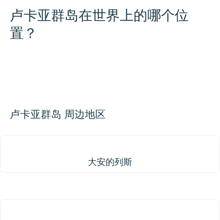
卢卡亚群岛在世界上的哪个位
置？
200 km / 124.3 mi
CARIBBEANISLANDS.COM
with the support of
© OpenStreetMap
contributors
1 m
3
t
/
f
📏
+
−
卢卡亚群岛 周边地区
大安的列斯
大安的列斯
背风群岛