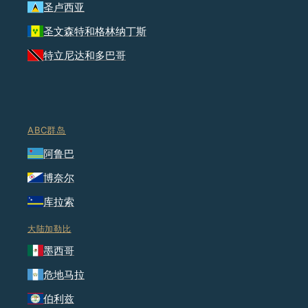
圣卢西亚
圣文森特和格林纳丁斯
特立尼达和多巴哥
ABC群岛
阿鲁巴
博奈尔
库拉索
大陆加勒比
墨西哥
危地马拉
伯利兹