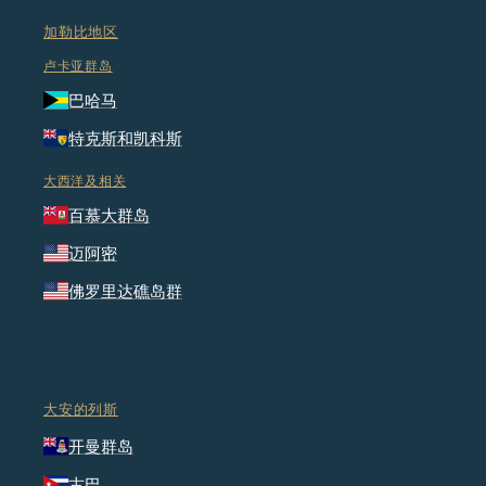
加勒比地区
卢卡亚群岛
巴哈马
特克斯和凯科斯
大西洋及相关
百慕大群岛
迈阿密
佛罗里达礁岛群
大安的列斯
开曼群岛
古巴