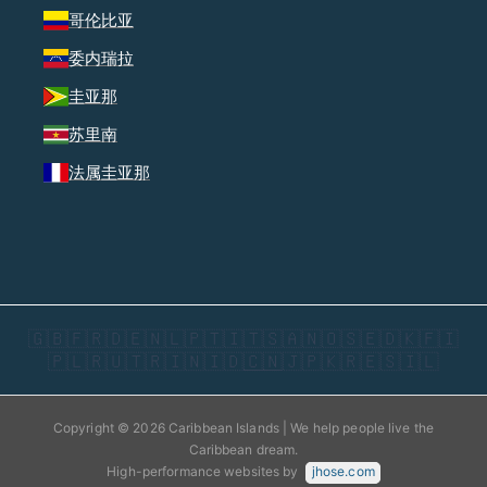
哥伦比亚
委内瑞拉
圭亚那
苏里南
法属圭亚那
🇬🇧
🇫🇷
🇩🇪
🇳🇱
🇵🇹
🇮🇹
🇸🇦
🇳🇴
🇸🇪
🇩🇰
🇫🇮
🇵🇱
🇷🇺
🇹🇷
🇮🇳
🇮🇩
🇨🇳
🇯🇵
🇰🇷
🇪🇸
🇮🇱
Copyright © 2026 Caribbean Islands | We help people live the
Caribbean dream.
High-performance websites by
jhose.com