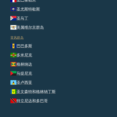
圣尤斯特歇斯
圣马丁
美属维尔京群岛
背风群岛
巴巴多斯
多米尼克
格林纳达
马提尼克
圣卢西亚
圣文森特和格林纳丁斯
特立尼达和多巴哥