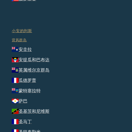
小安的列斯
背风群岛
安圭拉
安提瓜和巴布达
英属维尔京群岛
瓜德罗普
蒙特塞拉特
萨巴
圣基茨和尼维斯
圣马丁
圣巴泰勒米