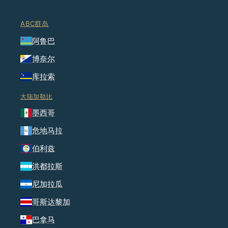
ABC群岛
阿鲁巴
博奈尔
库拉索
大陆加勒比
墨西哥
危地马拉
伯利兹
洪都拉斯
尼加拉瓜
哥斯达黎加
巴拿马