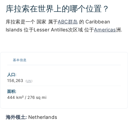
库拉索在世界上的哪个位置？
库拉索是一个 国家 属于
ABC群岛
的 Caribbean
Islands 位于Lesser Antilles次区域 位于
Americas
洲.
100 km / 62.1 mi
CARIBBEANISLANDS.COM
with the support of
© OpenStreetMap
contributors
1 m
3
t
/
f
📏
基本信息
+
−
人口:
156,263
(
UN
)
面积:
444 km² / 276 sq mi
海外领土:
Netherlands