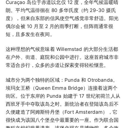
Curaçao 岛位于赤道以北仅 12 度，全年气候温暖晴
朗。平均气温徘徊在 80 多华氏度（约 29-30 摄氏
度），但来自东部的信风使空气感觉非常舒适。阳光
偶尔会被 10 月至 2 月的雨季打断，但阵雨通常很
短，且多发生在夜间。
这种理想的气候意味着 Willemstad 的大部分生活都
在户外、街道、庭院和公园中进行。这座首府城市非
常适合步行，众多的步道让探索变得轻松惬意。
城市分为两个独特的区域：Punda 和 Otrobanda。
埃玛女王桥（Queen Emma Bridge）连接着这两个
街区。位于东岸的 Punda 始建于 17 世纪初荷兰人从
西班牙手中夺取该岛之时。新统治者在登陆该岛后不
久便建造了阿姆斯特丹堡（Fort Amsterdam），它
很快成为该国八个堡垒中最重要的一座。作为联合国
教科文组织世界遗产，该堡垒现在是博物馆、多个政