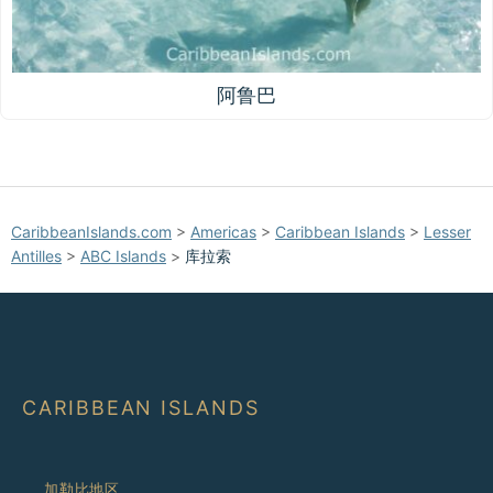
阿鲁巴
CaribbeanIslands.com
>
Americas
>
Caribbean Islands
>
Lesser
Antilles
>
ABC Islands
>
库拉索
CARIBBEAN ISLANDS
加勒比地区