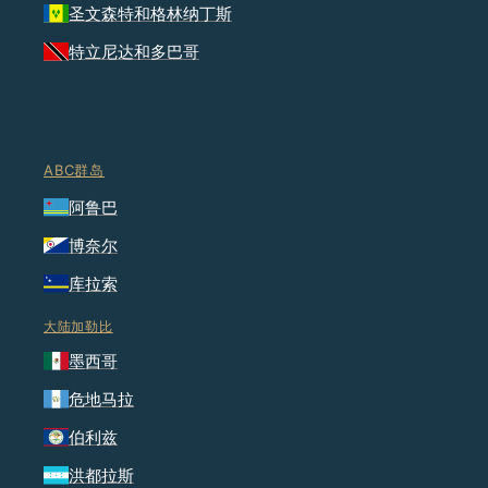
圣文森特和格林纳丁斯
特立尼达和多巴哥
ABC群岛
阿鲁巴
博奈尔
库拉索
大陆加勒比
墨西哥
危地马拉
伯利兹
洪都拉斯