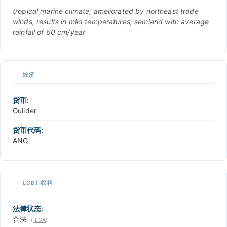
tropical marine climate, ameliorated by northeast trade
winds, results in mild temperatures; semiarid with average
rainfall of 60 cm/year
经济
货币:
Guilder
货币代码:
ANG
LGBTI权利
法律状态:
合法
(
ILGA
)