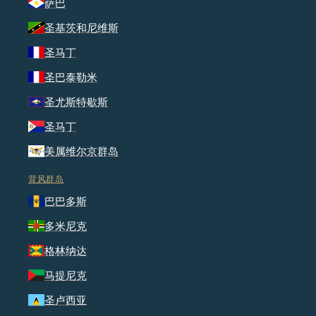
萨巴
圣基茨和尼维斯
圣马丁
圣巴泰勒米
圣尤斯特歇斯
圣马丁
美属维尔京群岛
背风群岛
巴巴多斯
多米尼克
格林纳达
马提尼克
圣卢西亚