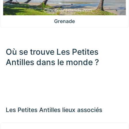
Grenade
Où se trouve Les Petites
Antilles dans le monde ?
500 km / 310.7 mi
CARIBBEANISLANDS.COM
with the support of
© OpenStreetMap
contributors
1 m
3
t
/
f
📏
+
−
Les Petites Antilles lieux associés
Îles Sous-le-Vent