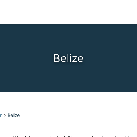
Belize
an
>
Belize