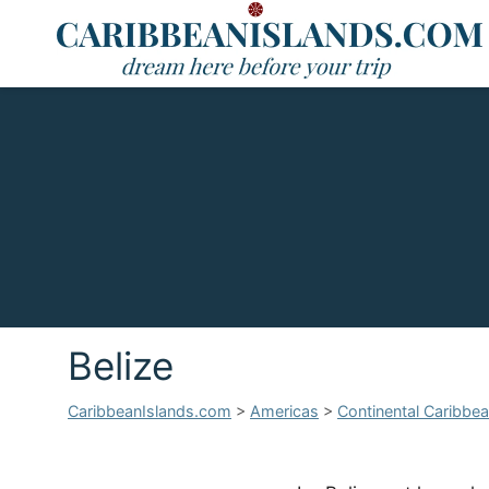
Belize
CaribbeanIslands.com
>
Americas
>
Continental Caribbe