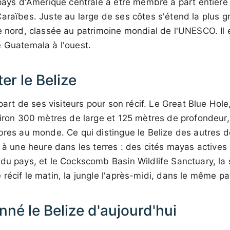
 pays d'Amérique centrale à être membre à part entièr
araïbes. Juste au large de ses côtes s'étend la plus g
e nord, classée au patrimoine mondial de l'UNESCO. Il e
e Guatemala à l'ouest.
er le Belize
upart de ses visiteurs pour son récif. Le Great Blue Hol
viron 300 mètres de large et 125 mètres de profondeur, 
bres au monde. Ce qui distingue le Belize des autres de
e à une heure dans les terres : des cités mayas active
du pays, et le Cockscomb Basin Wildlife Sanctuary, la
récif le matin, la jungle l'après-midi, dans le même pa
nné le Belize d'aujourd'hui