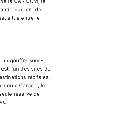
e de la CARICOM, le
rande barrière de
st situé entre le
e, un gouffre sous-
est l'un des sites de
stinations récifales,
s comme Caracol, le
 seule réserve de
ys.