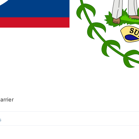
arrier
S