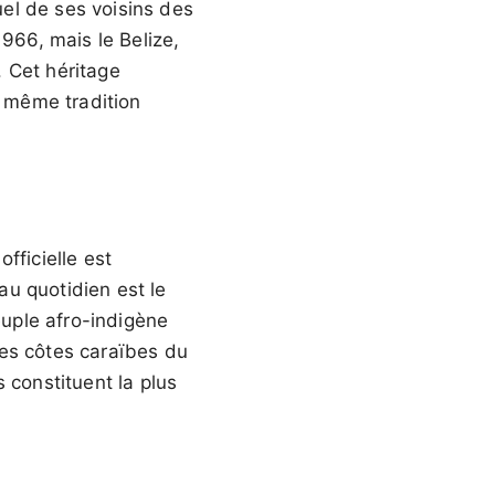
el de ses voisins des
66, mais le Belize,
 Cet héritage
la même tradition
fficielle est
 au quotidien est le
euple afro-indigène
des côtes caraïbes du
constituent la plus