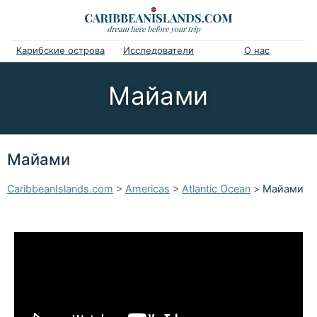
Карибские острова
Исследователи
О нас
Майами
Майами
CaribbeanIslands.com
>
Americas
>
Atlantic Ocean
>
Майами