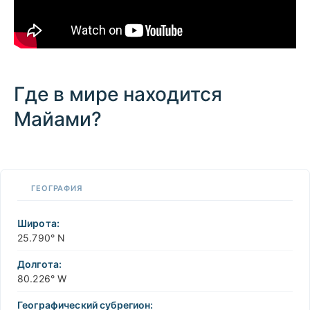
Где в мире находится
Майами?
100 km / 62.1 mi
CARIBBEANISLANDS.COM
with the support of
© OpenStreetMap
contributors
1 m
3
t
/
f
📏
ГЕОГРАФИЯ
+
−
Широта:
25.790° N
Долгота:
80.226° W
Географический субрегион: