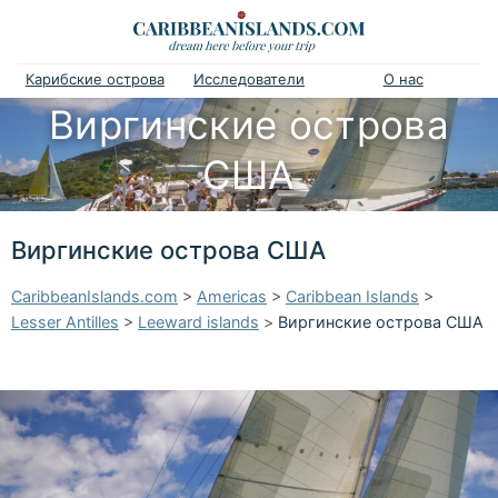
Карибские острова
Исследователи
О нас
Виргинские острова
США
Виргинские острова США
CaribbeanIslands.com
>
Americas
>
Caribbean Islands
>
Lesser Antilles
>
Leeward islands
>
Виргинские острова США