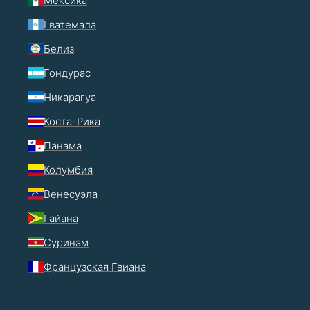
Мексика
Гватемала
Белиз
Гондурас
Никарагуа
Коста-Рика
Панама
Колумбия
Венесуэла
Гайана
Суринам
Французская Гвиана