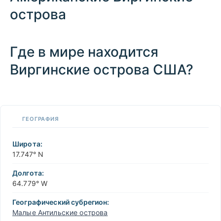
острова
Где в мире находится
Виргинские острова США?
100 km / 62.1 mi
CARIBBEANISLANDS.COM
with the support of
© OpenStreetMap
contributors
1 m
3
t
/
f
📏
ГЕОГРАФИЯ
+
−
Широта:
17.747° N
Долгота:
64.779° W
Географический субрегион:
Малые Антильские острова