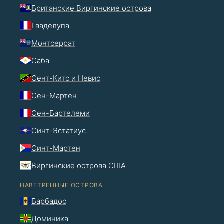
Британские Виргинские острова
Гваделупа
Монтсеррат
Саба
Сент-Китс и Невис
Сен-Мартен
Сен-Бартелеми
Синт-Эстатиус
Синт-Мартен
Виргинские острова США
НАВЕТРЕННЫЕ ОСТРОВА
Барбадос
Доминика