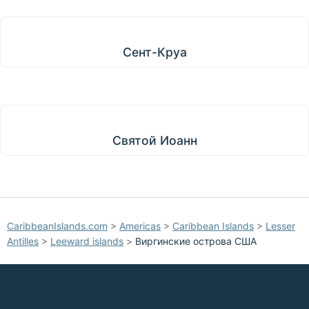
Сент-Круа
Сент-Круа
Святой Иоанн
Святой Иоанн
CaribbeanIslands.com
>
Americas
>
Caribbean Islands
>
Lesser
Antilles
>
Leeward islands
>
Виргинские острова США