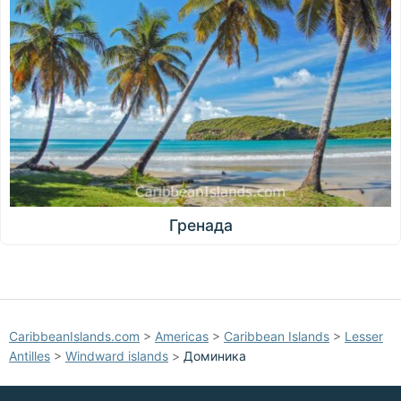
Гренада
CaribbeanIslands.com
>
Americas
>
Caribbean Islands
>
Lesser
Antilles
>
Windward islands
>
Доминика