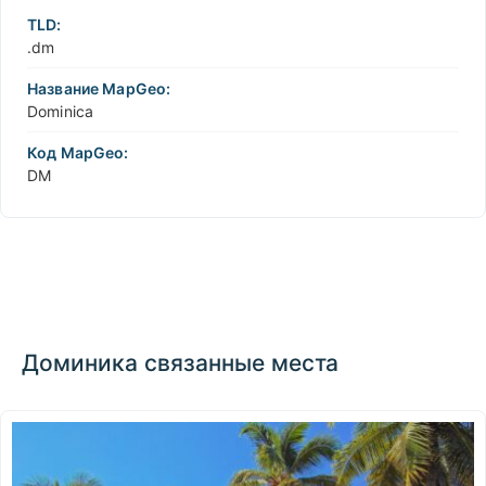
TLD:
.dm
Название MapGeo:
Dominica
Код MapGeo:
DM
Доминика связанные места