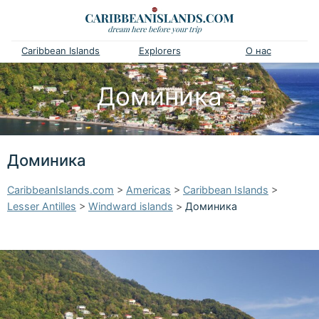
Caribbean Islands
Explorers
О нас
Доминика
Доминика
CaribbeanIslands.com
>
Americas
>
Caribbean Islands
>
Lesser Antilles
>
Windward islands
>
Доминика