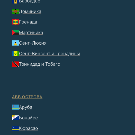
Барбадос
Доминика
Гренада
Мартиника
Сент-Люсия
Сент-Винсент и Гренадины
Тринидад и Тобаго
АБВ ОСТРОВА
Аруба
Бонайре
Кюрасао