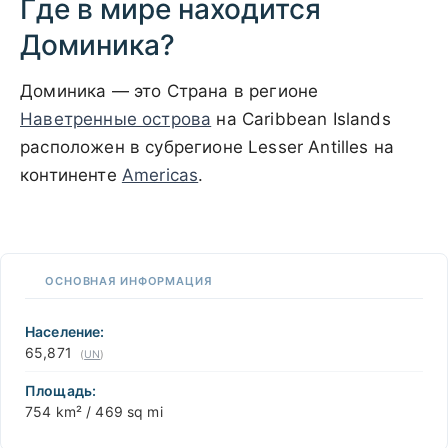
Где в мире находится
Доминика?
Доминика — это Страна в регионе
Наветренные острова
на Caribbean Islands
расположен в субрегионе Lesser Antilles на
континенте
Americas
.
500 km / 310.7 mi
CARIBBEANISLANDS.COM
with the support of
© OpenStreetMap
contributors
1 m
3
t
/
f
мите
юбом
те
📏
ы,
ОСНОВНАЯ ИНФОРМАЦИЯ
+
бы
ть
−
ту с
Население:
65,871
(
UN
)
Площадь:
754 km² / 469 sq mi