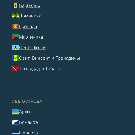
Барбадос
Доминика
Гренада
Мартиника
Сент-Люсия
Сент-Винсент и Гренадины
Тринидад и Тобаго
АБВ ОСТРОВА
Аруба
Бонайре
Кюрасао