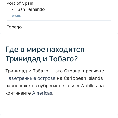
Port of Spain
San Fernando
WARD
Tobago
Где в мире находится
Тринидад и Тобаго?
Тринидад и Тобаго — это Страна в регионе
Наветренные острова
на Caribbean Islands
расположен в субрегионе Lesser Antilles на
континенте
Americas
.
500 km / 310.7 mi
CARIBBEANISLANDS.COM
with the support of
© OpenStreetMap
contributors
1 m
3
t
/
f
мите
юбом
те
📏