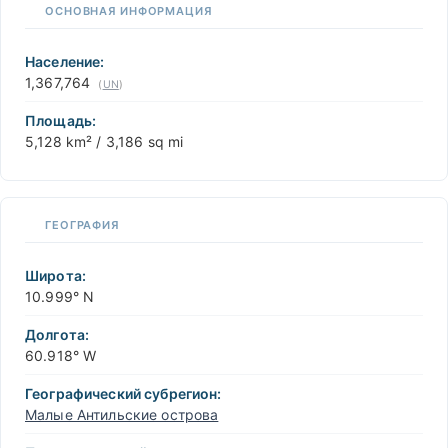
ы,
ОСНОВНАЯ ИНФОРМАЦИЯ
+
бы
ть
−
ту с
Население:
1,367,764
(
UN
)
Площадь:
5,128 km² / 3,186 sq mi
ГЕОГРАФИЯ
Широта:
10.999° N
Долгота:
60.918° W
Географический субрегион:
Малые Антильские острова