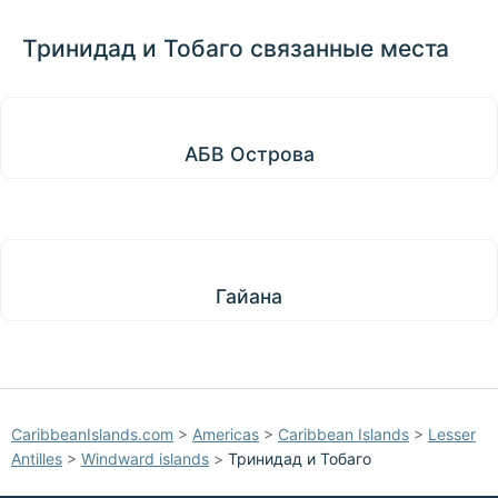
Тринидад и Тобаго связанные места
АБВ Острова
АБВ Острова
Гайана
Гайана
CaribbeanIslands.com
>
Americas
>
Caribbean Islands
>
Lesser
Antilles
>
Windward islands
>
Тринидад и Тобаго