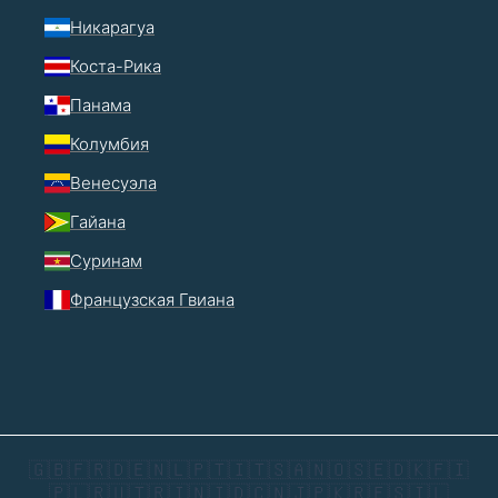
Никарагуа
Коста-Рика
Панама
Колумбия
Венесуэла
Гайана
Суринам
Французская Гвиана
🇬🇧
🇫🇷
🇩🇪
🇳🇱
🇵🇹
🇮🇹
🇸🇦
🇳🇴
🇸🇪
🇩🇰
🇫🇮
🇵🇱
🇷🇺
🇹🇷
🇮🇳
🇮🇩
🇨🇳
🇯🇵
🇰🇷
🇪🇸
🇮🇱