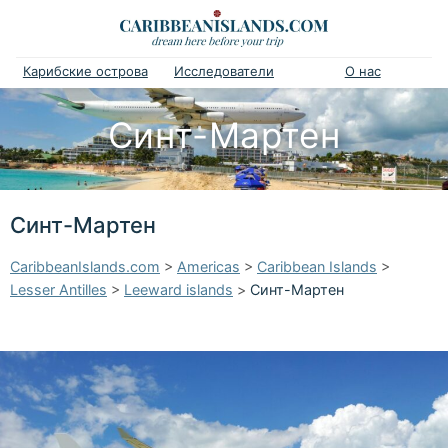
Карибские острова
Исследователи
О нас
Синт-Мартен
Синт-Мартен
CaribbeanIslands.com
>
Americas
>
Caribbean Islands
>
Lesser Antilles
>
Leeward islands
>
Синт-Мартен