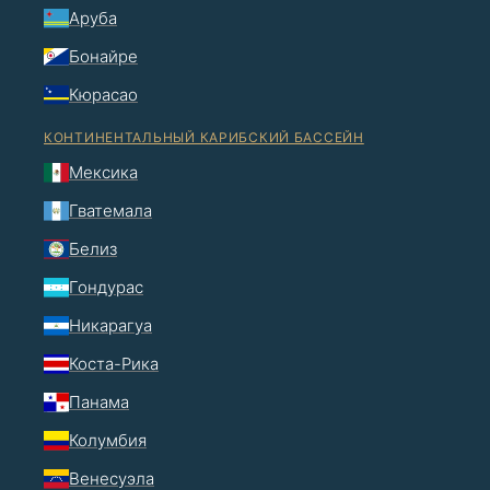
Аруба
Бонайре
Кюрасао
КОНТИНЕНТАЛЬНЫЙ КАРИБСКИЙ БАССЕЙН
Мексика
Гватемала
Белиз
Гондурас
Никарагуа
Коста-Рика
Панама
Колумбия
Венесуэла