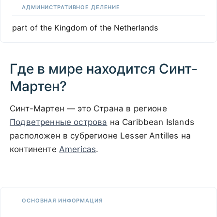
АДМИНИСТРАТИВНОЕ ДЕЛЕНИЕ
part of the Kingdom of the Netherlands
Где в мире находится Синт-
Мартен?
Синт-Мартен — это Страна в регионе
Подветренные острова
на Caribbean Islands
расположен в субрегионе Lesser Antilles на
континенте
Americas
.
100 km / 62.1 mi
CARIBBEANISLANDS.COM
with the support of
© OpenStreetMap
contributors
1 m
3
t
/
f
📏
ОСНОВНАЯ ИНФОРМАЦИЯ
+