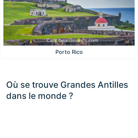
Porto Rico
Où se trouve Grandes Antilles
dans le monde ?
500 km / 310.7 mi
CARIBBEANISLANDS.COM
with the support of
© OpenStreetMap
contributors
1 m
3
t
/
f
📏
+