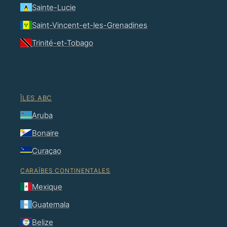
Sainte-Lucie
Saint-Vincent-et-les-Grenadines
Trinité-et-Tobago
ÎLES ABC
Aruba
Bonaire
Curaçao
CARAÏBES CONTINENTALES
Mexique
Guatemala
Belize