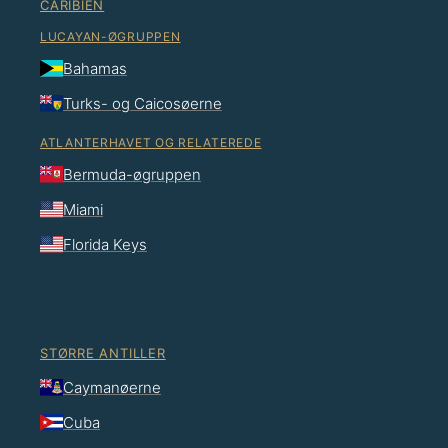
CARIBIEN
LUCAYAN-ØGRUPPEN
Bahamas
Turks- og Caicosøerne
ATLANTERHAVET OG RELATEREDE
Bermuda-øgruppen
Miami
Florida Keys
STØRRE ANTILLER
Caymanøerne
Cuba