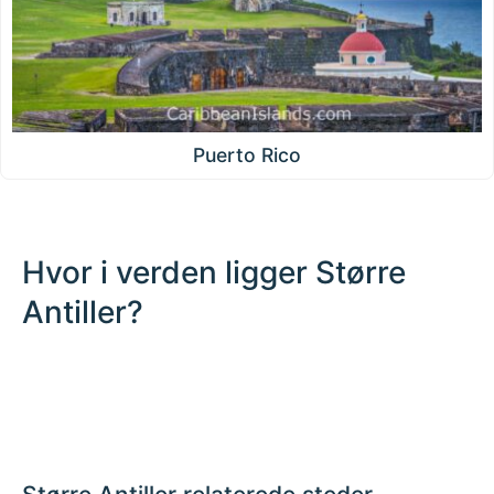
Puerto Rico
Hvor i verden ligger Større
Antiller?
500 km / 310.7 mi
CARIBBEANISLANDS.COM
with the support of
© OpenStreetMap
contributors
1 m
3
t
/
f
📏
+
−