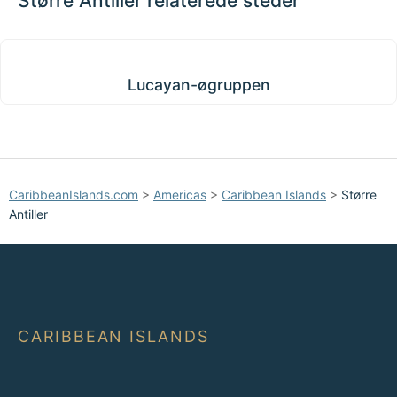
Større Antiller relaterede steder
Lucayan-øgruppen
Lucayan-øgruppen
CaribbeanIslands.com
>
Americas
>
Caribbean Islands
>
Større
Antiller
CARIBBEAN ISLANDS