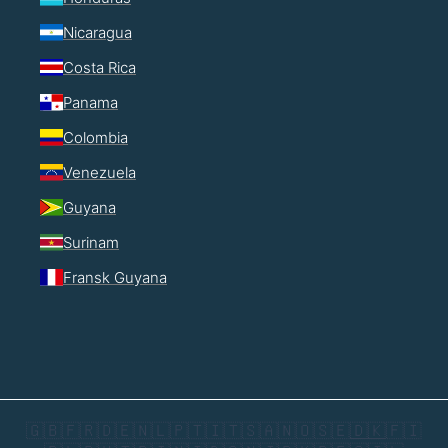
Nicaragua
Costa Rica
Panama
Colombia
Venezuela
Guyana
Surinam
Fransk Guyana
🇬🇧
🇫🇷
🇩🇪
🇳🇱
🇵🇹
🇮🇹
🇸🇦
🇳🇴
🇸🇪
🇩🇰
🇫🇮