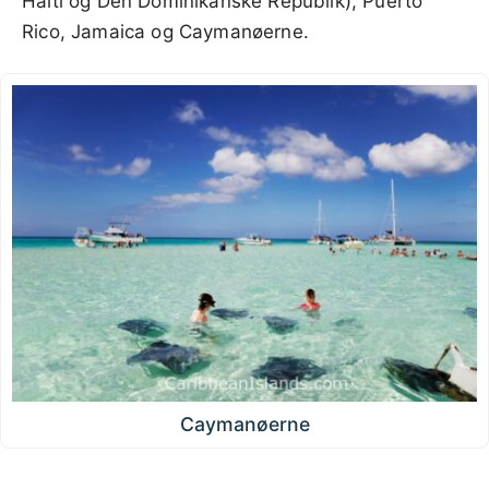
Haiti og Den Dominikanske Republik), Puerto
Rico, Jamaica og Caymanøerne.
Caymanøerne