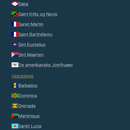
Saba
Saint Kitts og Nevis
Sankt Martin
Saint Barthélemy
Sint Eustatius
Sint Maarten
De amerikanske Jomfruøer
VINDØERNE
Barbados
Dominica
Grenada
Martinique
Sankt Lucia