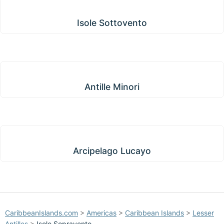
Isole Sottovento
Isole Sottovento
Antille Minori
Antille Minori
Arcipelago Lucayo
Arcipelago Lucayo
CaribbeanIslands.com
>
Americas
>
Caribbean Islands
>
Lesser
Antilles
>
Isole Sopravento