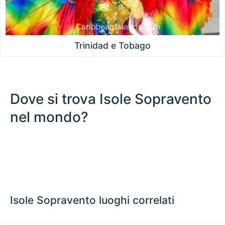
Trinidad e Tobago
Dove si trova Isole Sopravento
nel mondo?
500 km / 310.7 mi
CARIBBEANISLANDS.COM
with the support of
© OpenStreetMap
contributors
1 m
3
t
/
f
📏
+
−
Isole Sopravento luoghi correlati