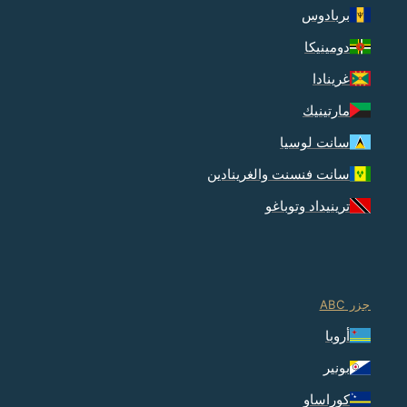
بربادوس
دومينيكا
غرينادا
مارتينيك
سانت لوسيا
سانت فنسنت والغرينادين
ترينيداد وتوباغو
جزر ABC
أروبا
بونير
كوراساو