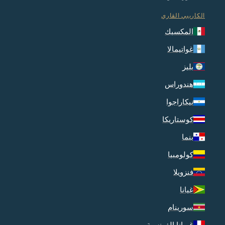
الكاريبي القاري
المكسيك
غواتيمالا
بليز
هندوراس
نيكاراجوا
كوستاريكا
بنما
كولومبيا
فنزويلا
غيانا
سورينام
غويانا الفرنسية