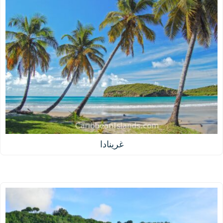
غرينادا