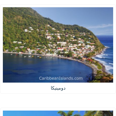
دومينيكا