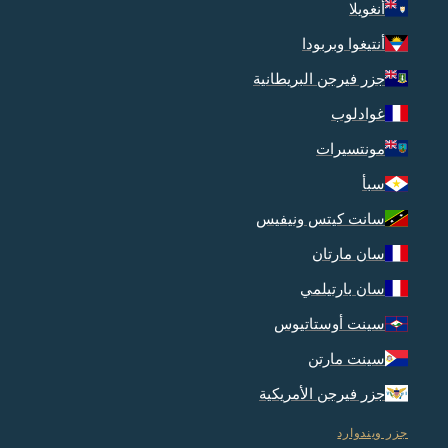
أنغويلا
أنتيغوا وبربودا
جزر فيرجن البريطانية
غوادلوب
مونتسيرات
سبأ
سانت كيتس ونيفيس
سان مارتان
سان بارتيلمي
سينت أوستاتيوس
سينت مارتن
جزر فيرجن الأمريكية
جزر ويندوارد