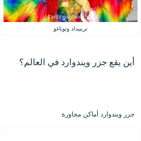
ترينيداد وتوباغو
أين يقع جزر ويندوارد في العالم؟
500 km / 310.7 mi
CARIBBEANISLANDS.COM
with the support of
© OpenStreetMap
contributors
1 m / 3
f
t
📏
+
−
جزر ويندوارد أماكن مجاورة
جزر ليوارد