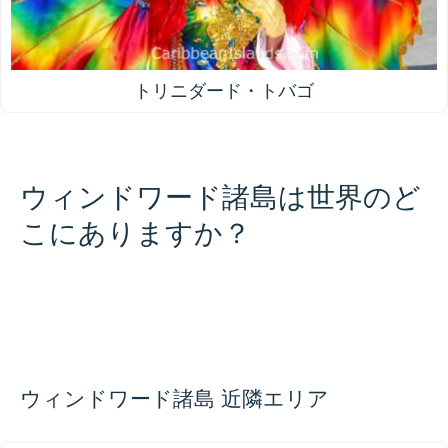
トリニダード・トバゴ
ウィンドワード諸島は世界のど
こにありますか？
500 km / 310.7 mi
CARIBBEANISLANDS.COM
with the support of
© OpenStreetMap
contributors
1 m
3
t
/
f
📏
+
−
ウィンドワード諸島 近隣エリア