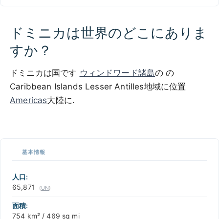
ドミニカは世界のどこにありま
すか？
ドミニカは国です
ウィンドワード諸島
の の
Caribbean Islands Lesser Antilles地域に位置
Americas
大陸に.
500 km / 310.7 mi
CARIBBEANISLANDS.COM
with the support of
© OpenStreetMap
contributors
1 m
3
t
/
f
地
図
📏
上
基本情報
の
+
任
意
−
人口:
の
65,871
(
UN
)
場
所
面積:
を
754 km² / 469 sq mi