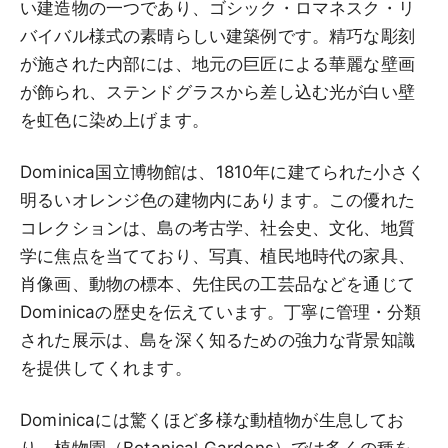
い建造物の一つであり、ゴシック・ロマネスク・リ
バイバル様式の素晴らしい建築例です。精巧な彫刻
が施された内部には、地元の巨匠による華麗な壁画
が飾られ、ステンドグラスから差し込む光が白い壁
を虹色に染め上げます。
Dominica国立博物館は、1810年に建てられた小さく
明るいオレンジ色の建物内にあります。この優れた
コレクションは、島の考古学、社会史、文化、地質
学に焦点を当てており、写真、植民地時代の家具、
肖像画、動物の標本、先住民の工芸品などを通じて
Dominicaの歴史を伝えています。丁寧に管理・分類
された展示は、島を深く知るための強力な背景知識
を提供してくれます。
Dominicaには驚くほど多様な動植物が生息してお
り、植物園（Botanical Gardens）では多くの種を