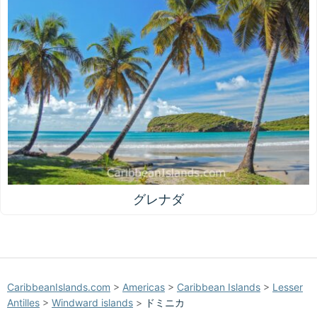
グレナダ
CaribbeanIslands.com
>
Americas
>
Caribbean Islands
>
Lesser
Antilles
>
Windward islands
>
ドミニカ