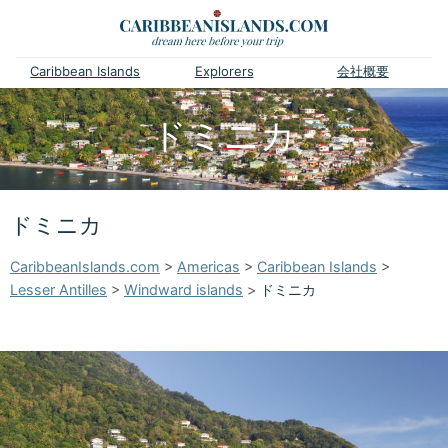
Caribbean Islands
Explorers
会社概要
ドミニカ
ドミニカ
CaribbeanIslands.com
>
Americas
>
Caribbean Islands
>
Lesser Antilles
>
Windward islands
>
ドミニカ