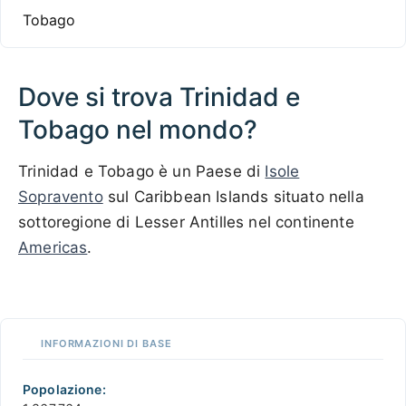
Tobago
Dove si trova Trinidad e
Tobago nel mondo?
Trinidad e Tobago è un Paese di
Isole
Sopravento
sul Caribbean Islands situato nella
sottoregione di Lesser Antilles nel continente
Americas
.
500 km / 310.7 mi
CARIBBEANISLANDS.COM
with the support of
© OpenStreetMap
contributors
1 m
3
t
/
f
📏
INFORMAZIONI DI BASE
+
−
Popolazione: