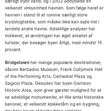
særligt dybt vand, og i 2002 uddybede en
velkendt virksomhed havnen. Som følge heraf er
havnen i stand til at rumme særligt store
krydstogtskibe, som måske ikke kan sejle ind i
landets andre havne. Adskillige analyser har
indikeret, at ændringen har øget antallet af
turister, der besøger byen årligt, med mindst 15
procent.
Bridgetown
har mange populære destinationer,
såsom Barbados Museum, Frank Collymore Hall
of the Performing Arts, Cathedral Plaza og
Sagicor Plaza. Desuden har byen Garrison
Historic Area, som giver gæster mulighed for at
se adskillige monumenter, et lille antal historiske
kanoner, et velkendt klokketårn og en bygning,
der blev brugt af barbadiske soldater.