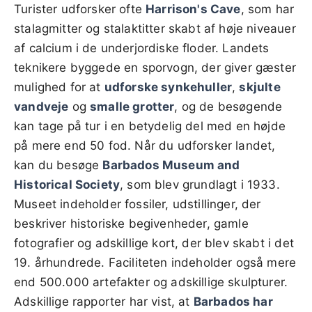
Turister udforsker ofte
Harrison's Cave
, som har
stalagmitter og stalaktitter skabt af høje niveauer
af calcium i de underjordiske floder. Landets
teknikere byggede en sporvogn, der giver gæster
mulighed for at
udforske synkehuller
,
skjulte
vandveje
og
smalle grotter
, og de besøgende
kan tage på tur i en betydelig del med en højde
på mere end 50 fod. Når du udforsker landet,
kan du besøge
Barbados Museum and
Historical Society
, som blev grundlagt i 1933.
Museet indeholder fossiler, udstillinger, der
beskriver historiske begivenheder, gamle
fotografier og adskillige kort, der blev skabt i det
19. århundrede. Faciliteten indeholder også mere
end 500.000 artefakter og adskillige skulpturer.
Adskillige rapporter har vist, at
Barbados har