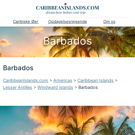
Caribiske Øer
Opdagelsesrejsende
Om os
Barbados
Barbados
CaribbeanIslands.com
>
Americas
>
Caribbean Islands
>
Lesser Antilles
>
Windward islands
>
Barbados