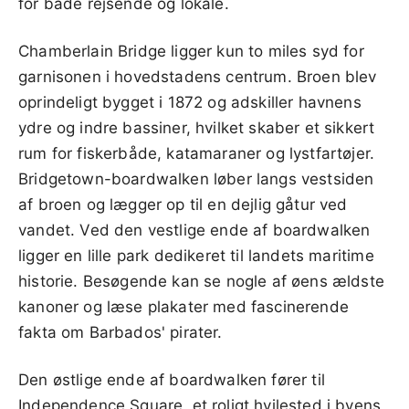
for både rejsende og lokale.
Chamberlain Bridge ligger kun to miles syd for
garnisonen i hovedstadens centrum. Broen blev
oprindeligt bygget i 1872 og adskiller havnens
ydre og indre bassiner, hvilket skaber et sikkert
rum for fiskerbåde, katamaraner og lystfartøjer.
Bridgetown-boardwalken løber langs vestsiden
af broen og lægger op til en dejlig gåtur ved
vandet. Ved den vestlige ende af boardwalken
ligger en lille park dedikeret til landets maritime
historie. Besøgende kan se nogle af øens ældste
kanoner og læse plakater med fascinerende
fakta om Barbados' pirater.
Den østlige ende af boardwalken fører til
Independence Square, et roligt hvilested i byens