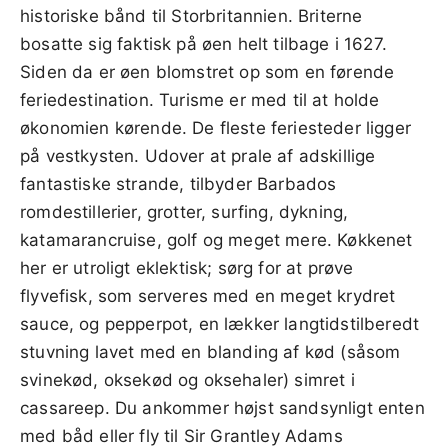
historiske bånd til Storbritannien. Briterne
bosatte sig faktisk på øen helt tilbage i 1627.
Siden da er øen blomstret op som en førende
feriedestination. Turisme er med til at holde
økonomien kørende. De fleste feriesteder ligger
på vestkysten. Udover at prale af adskillige
fantastiske strande, tilbyder Barbados
romdestillerier, grotter, surfing, dykning,
katamarancruise, golf og meget mere. Køkkenet
her er utroligt eklektisk; sørg for at prøve
flyvefisk, som serveres med en meget krydret
sauce, og pepperpot, en lækker langtidstilberedt
stuvning lavet med en blanding af kød (såsom
svinekød, oksekød og oksehaler) simret i
cassareep. Du ankommer højst sandsynligt enten
med båd eller fly til Sir Grantley Adams