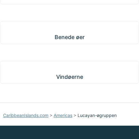
Benede øer
Benede øer
Vindøerne
Vindøerne
CaribbeanIslands.com
>
Americas
>
Lucayan-øgruppen