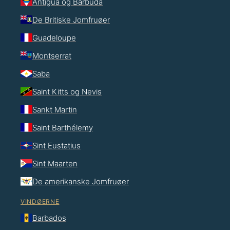
Antigua og Barbuda
De Britiske Jomfruøer
Guadeloupe
Montserrat
Saba
Saint Kitts og Nevis
Sankt Martin
Saint Barthélemy
Sint Eustatius
Sint Maarten
De amerikanske Jomfruøer
VINDØERNE
Barbados