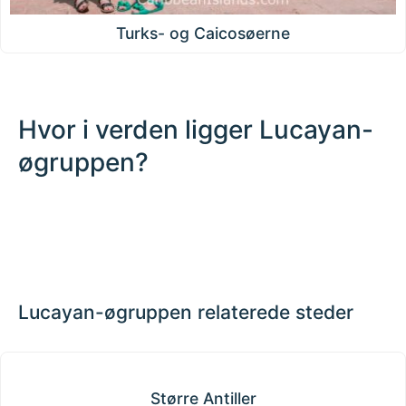
Turks- og Caicosøerne
Hvor i verden ligger Lucayan-
øgruppen?
200 km / 124.3 mi
CARIBBEANISLANDS.COM
with the support of
© OpenStreetMap
contributors
1 m
3
t
/
f
📏
+
−
Lucayan-øgruppen relaterede steder
Større Antiller
Større Antiller