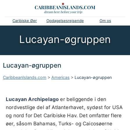
Caribiske Øer
Opdagelsesrejsende
Om os
Lucayan-øgruppen
Lucayan-øgruppen
CaribbeanIslands.com
>
Americas
>
Lucayan-øgruppen
Lucayan Archipelago
er beliggende i den
nordvestlige del af Atlanterhavet, sydøst for USA
og nord for Det Caribiske Hav. Det omfatter flere
øer, såsom Bahamas, Turks- og Caicosøerne