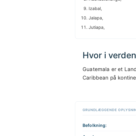
Izabal,
Jalapa,
Jutiapa,
Hvor i verde
Guatemala er et Land
Caribbean på kontin
Klik et
vilkårligt
sted på
📏
kortet for
GRUNDLÆGGENDE OPLYSNI
+
at
interagere
−
Befolkning: