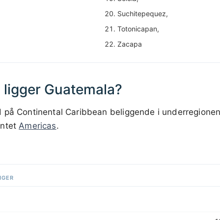
Suchitepequez,
Totonicapan,
Zacapa
n ligger Guatemala?
 på Continental Caribbean beliggende i underregionen
entet
Americas
.
200 km / 124.3 mi
NGER