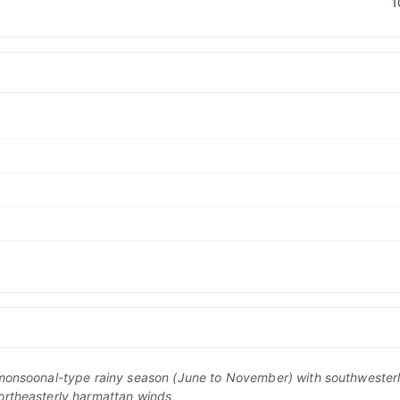
1
monsoonal-type rainy season (June to November) with southwesterl
ortheasterly harmattan winds