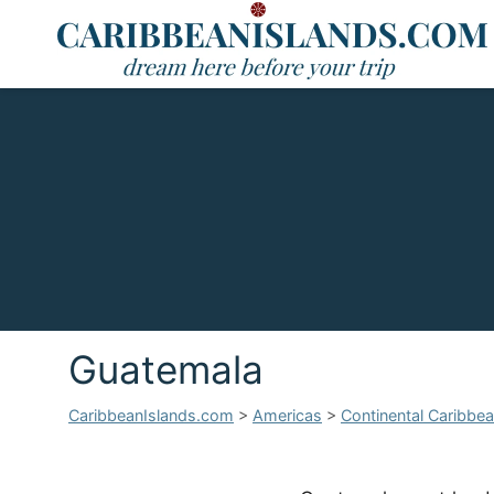
Guatemala
CaribbeanIslands.com
>
Americas
>
Continental Caribbe