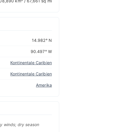
08,890 km² / 67,661 sq mi
14.982° N
90.497° W
Kontinentale Caribien
Kontinentale Caribien
Amerika
y winds; dry season