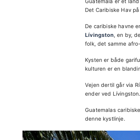
Guatemala er et land 
Det Caribiske Hav på 
De caribiske havne e
Lívingston
, en by, 
folk, det samme afro-
Kysten er både garifu
kulturen er en blandi
Vejen dertil går via R
ender ved Lívingston
Guatemalas caribiske 
denne kystlinje.