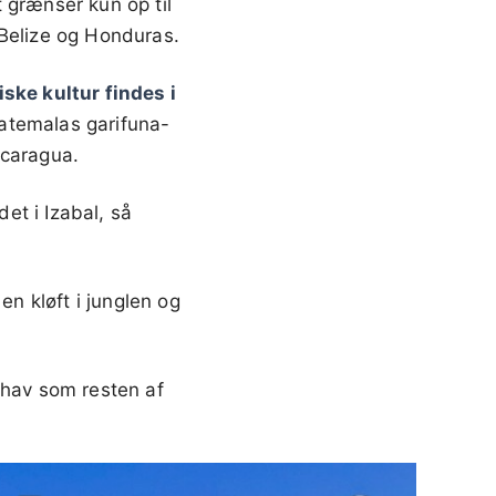
 grænser kun op til
Belize og Honduras.
iske kultur findes i
uatemalas garifuna-
icaragua.
et i Izabal, så
en kløft i junglen og
 hav som resten af