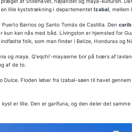
præget af Stillehavet, højlandet og maya-kulturen. Det
en lille kyststrækning i departementet
Izabal
, mellem 
r Puerto Barrios og Santo Tomás de Castilla. Den
carib
der kun kan nås med båd. Lívingston er hjemsted for G
indfødte folk, som man finder i Belize, Honduras og N
na og maya. Q'eqchi'-mayaerne bor på tværs af lavland
ng af de to.
ío Dulce. Floden løber fra Izabal-søen til havet gennem 
.
kyst er lille. Den er garifuna, og den deler det samme