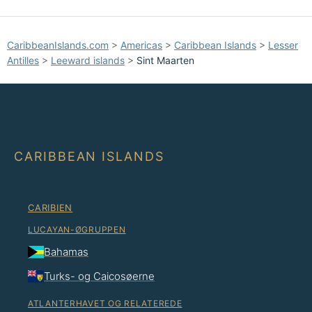
CaribbeanIslands.com
>
Americas
>
Caribbean Islands
>
Lesser
Antilles
>
Leeward islands
>
Sint Maarten
CARIBBEAN ISLANDS
CARIBIEN
LUCAYAN-ØGRUPPEN
Bahamas
Turks- og Caicosøerne
ATLANTERHAVET OG RELATEREDE