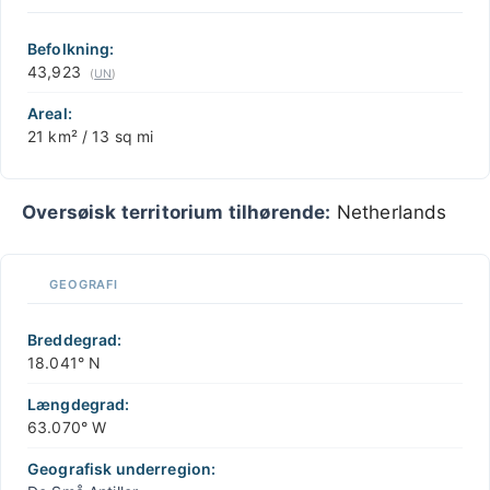
+
−
Befolkning:
43,923
(
UN
)
Areal:
21 km² / 13 sq mi
Oversøisk territorium tilhørende:
Netherlands
GEOGRAFI
Breddegrad:
18.041° N
Længdegrad:
63.070° W
Geografisk underregion: