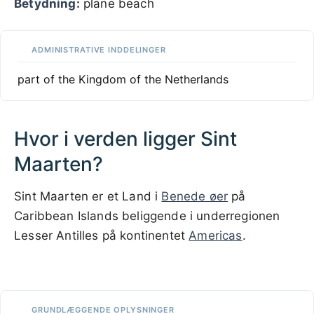
Betydning:
plane beach
ADMINISTRATIVE INDDELINGER
part of the Kingdom of the Netherlands
Hvor i verden ligger Sint
Maarten?
Sint Maarten er et Land i
Benede øer
på
Caribbean Islands beliggende i underregionen
Lesser Antilles på kontinentet
Americas
.
100 km / 62.1 mi
CARIBBEANISLANDS.COM
with the support of
© OpenStreetMap
contributors
1 m
3
t
/
f
📏
GRUNDLÆGGENDE OPLYSNINGER