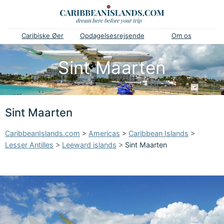
Caribiske Øer
Opdagelsesrejsende
Om os
Sint Maarten
Sint Maarten
CaribbeanIslands.com
>
Americas
>
Caribbean Islands
>
Lesser Antilles
>
Leeward islands
>
Sint Maarten