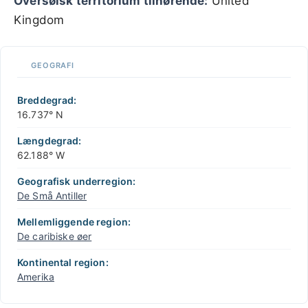
Oversøisk territorium tilhørende:
United
Kingdom
GEOGRAFI
Breddegrad:
16.737° N
Længdegrad:
62.188° W
Geografisk underregion:
De Små Antiller
Mellemliggende region:
De caribiske øer
Kontinental region:
Amerika