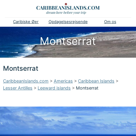
Caribiske Øer
Opdagelsesrejsende
Om os
Montserrat
Montserrat
CaribbeanIslands.com
>
Americas
>
Caribbean Islands
>
Lesser Antilles
>
Leeward islands
>
Montserrat