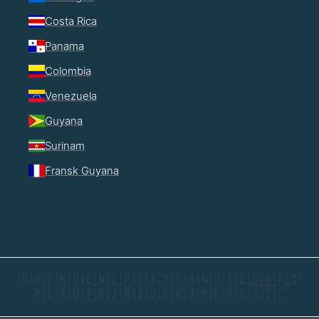
Costa Rica
Panama
Colombia
Venezuela
Guyana
Surinam
Fransk Guyana
🇬🇧
🇫🇷
🇩🇪
🇳🇱
🇵🇹
🇮🇹
🇸🇦
🇳🇴
🇸🇪
🇩🇰
🇫🇮
🇵🇱
🇷🇺
🇹🇷
🇮🇳
🇮🇩
🇨🇳
🇯🇵
🇰🇷
🇪🇸
🇮🇱