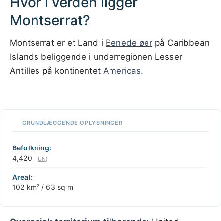
Hvor i verden ligger
Montserrat?
Montserrat er et Land i
Benede øer
på Caribbean
Islands beliggende i underregionen Lesser
Antilles på kontinentet
Americas
.
100 km / 62.1 mi
CARIBBEANISLANDS.COM
with the support of
© OpenStreetMap
contributors
1 m
3
t
/
f
📏
GRUNDLÆGGENDE OPLYSNINGER
+
−
Befolkning:
4,420
(
UN
)
Areal:
102 km² / 63 sq mi