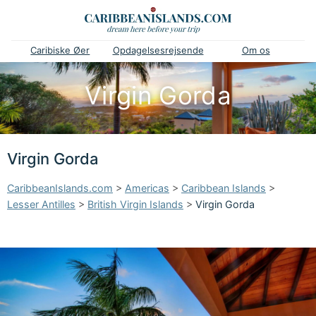
Caribiske Øer
Opdagelsesrejsende
Om os
Virgin Gorda
Virgin Gorda
CaribbeanIslands.com
>
Americas
>
Caribbean Islands
>
Lesser Antilles
>
British Virgin Islands
>
Virgin Gorda