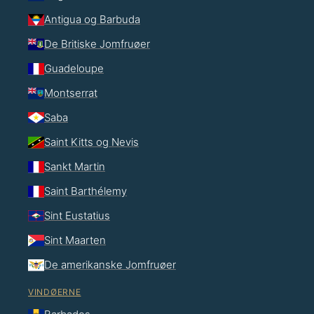
Antigua og Barbuda
De Britiske Jomfruøer
Guadeloupe
Montserrat
Saba
Saint Kitts og Nevis
Sankt Martin
Saint Barthélemy
Sint Eustatius
Sint Maarten
De amerikanske Jomfruøer
VINDØERNE