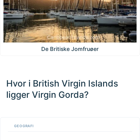
De Britiske Jomfruøer
Hvor i British Virgin Islands
ligger Virgin Gorda?
100 km / 62.1 mi
CARIBBEANISLANDS.COM
with the support of
© OpenStreetMap
contributors
1 m
3
t
/
f
📏
GEOGRAFI
+