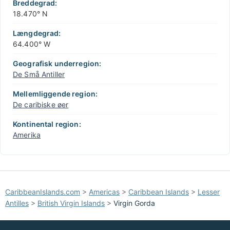
−
Breddegrad:
18.470° N
Længdegrad:
64.400° W
Geografisk underregion:
De Små Antiller
Mellemliggende region:
De caribiske øer
Kontinental region:
Amerika
CaribbeanIslands.com
>
Americas
>
Caribbean Islands
>
Lesser
Antilles
>
British Virgin Islands
>
Virgin Gorda