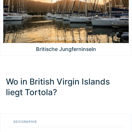
Britische Jungferninseln
Wo in British Virgin Islands
liegt Tortola?
100 km / 62.1 mi
CARIBBEANISLANDS.COM
with the support of
© OpenStreetMap
contributors
1 m
3
t
/
f
📏
GEOGRAPHIE
+