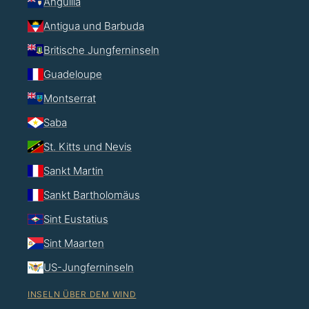
Anguilla
Antigua und Barbuda
Britische Jungferninseln
Guadeloupe
Montserrat
Saba
St. Kitts und Nevis
Sankt Martin
Sankt Bartholomäus
Sint Eustatius
Sint Maarten
US-Jungferninseln
INSELN ÜBER DEM WIND