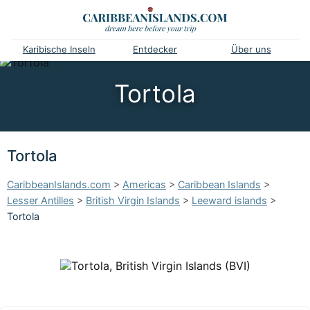
Karibische Inseln
Entdecker
Über uns
Tortola
Tortola
CaribbeanIslands.com
>
Americas
>
Caribbean Islands
>
Lesser Antilles
>
British Virgin Islands
>
Leeward islands
>
Tortola