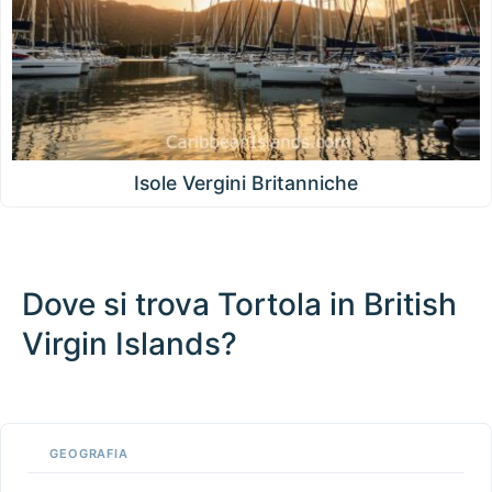
Isole Vergini Britanniche
Dove si trova Tortola in British
Virgin Islands?
100 km / 62.1 mi
CARIBBEANISLANDS.COM
with the support of
© OpenStreetMap
contributors
1 m
3
t
/
f
📏
GEOGRAFIA
+