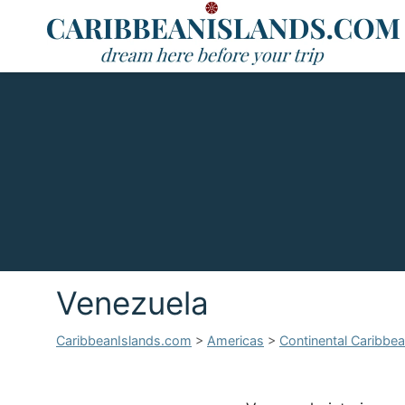
Venezuela
CaribbeanIslands.com
>
Americas
>
Continental Caribbe