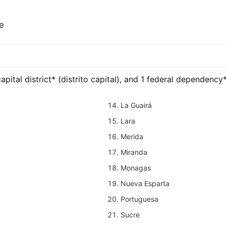
e
capital district* (distrito capital), and 1 federal dependenc
La Guairá
Lara
Merida
Miranda
Monagas
Nueva Esparta
Portuguesa
Sucre