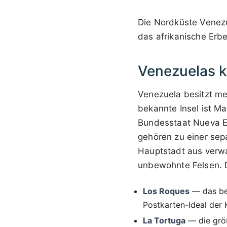
Die Nordküste Venezue
das afrikanische Erb
Venezuelas k
Venezuela besitzt me
bekannte Insel ist M
Bundesstaat Nueva Es
gehören zu einer sep
Hauptstadt aus verwa
unbewohnte Felsen. D
Los Roques
— das ber
Postkarten-Ideal der
La Tortuga
— die größ