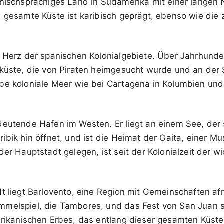
anischsprachiges Land in Südamerika mit einer langen
e gesamte Küste ist karibisch geprägt, ebenso wie die 
s Herz der spanischen Kolonialgebiete. Über Jahrhund
kküste, die von Piraten heimgesucht wurde und an der 
be koloniale Meer wie bei Cartagena in Kolumbien und
deutende Hafen im Westen. Er liegt an einem See, der 
ibik hin öffnet, und ist die Heimat der Gaita, einer Mu
der Hauptstadt gelegen, ist seit der Kolonialzeit der wi
t liegt Barlovento, eine Region mit Gemeinschaften afr
melspiel, die Tambores, und das Fest von San Juan si
rikanischen Erbes, das entlang dieser gesamten Küste v