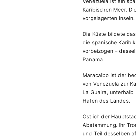
Venezuela ist ein sp
Karibischen Meer. Di
vorgelagerten Inseln.
Die Küste bildete da
die spanische Karibi
vorbeizogen – dassel
Panama.
Maracaibo ist der be
von Venezuela zur Kar
La Guaira, unterhalb 
Hafen des Landes.
Östlich der Hauptstad
Abstammung. Ihr Trom
und Teil desselben af