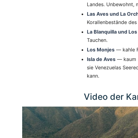
Landes. Unbewohnt, mi
Las Aves und La Orch
Korallenbestände des
La Blanquilla und Los
Tauchen.
Los Monjes
— kahle F
Isla de Aves
— kaum al
sie Venezuelas Seerec
kann.
Video der Ka