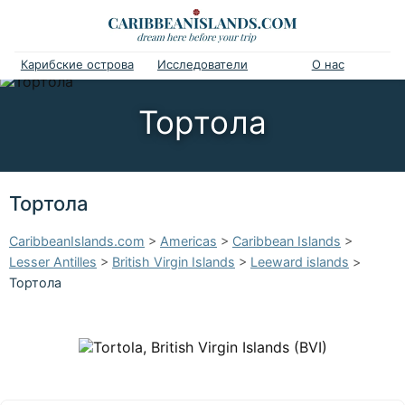
Карибские острова
Исследователи
О нас
Тортола
Тортола
CaribbeanIslands.com
>
Americas
>
Caribbean Islands
>
Lesser Antilles
>
British Virgin Islands
>
Leeward islands
>
Тортола