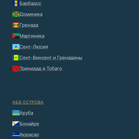
Барбадос
Доминика
Гренада
Мартиника
Сент-Люсия
Сент-Винсент и Гренадины
Тринидад и Тобаго
АБВ ОСТРОВА
Аруба
Бонайре
Кюрасао