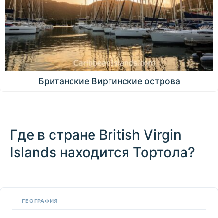
Британские Виргинские острова
Где в стране British Virgin
Islands находится Тортола?
100 km / 62.1 mi
CARIBBEANISLANDS.COM
with the support of
© OpenStreetMap
contributors
1 m
3
t
/
f
📏
ГЕОГРАФИЯ
+