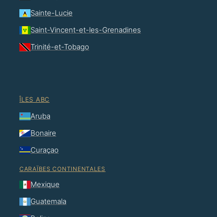
Sainte-Lucie
Saint-Vincent-et-les-Grenadines
Trinité-et-Tobago
ÎLES ABC
Aruba
Bonaire
Curaçao
CARAÏBES CONTINENTALES
Mexique
Guatemala