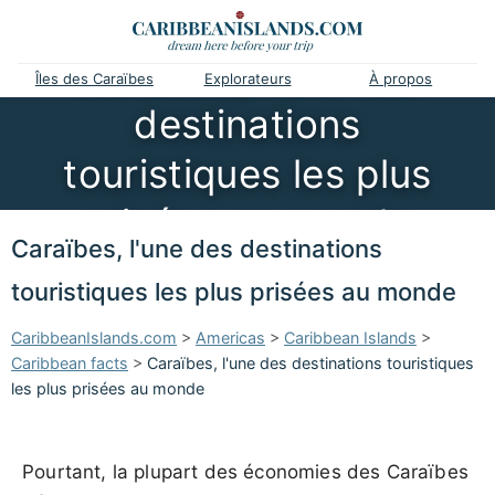
Caraïbes, l'une des
Îles des Caraïbes
Explorateurs
À propos
destinations
touristiques les plus
prisées au monde
Caraïbes, l'une des destinations
touristiques les plus prisées au monde
CaribbeanIslands.com
>
Americas
>
Caribbean Islands
>
Caribbean facts
>
Caraïbes, l'une des destinations touristiques
les plus prisées au monde
Pourtant, la plupart des économies des Caraïbes