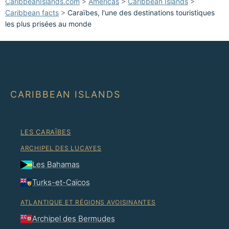
CaribbeanIslands.com
>
Americas
>
Caribbean Islands
>
Caribbean facts
>
Caraïbes, l'une des destinations touristiques
les plus prisées au monde
CARIBBEAN ISLANDS
LES CARAÏBES
ARCHIPEL DES LUCAYES
Les Bahamas
Turks-et-Caïcos
ATLANTIQUE ET RÉGIONS AVOISINANTES
Archipel des Bermudes