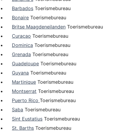
Barbados
Toerismebureau
Bonaire
Toerismebureau
Britse Maagdeneilanden
Toerismebureau
Curaçao
Toerismebureau
Dominica
Toerismebureau
Grenada
Toerismebureau
Guadeloupe
Toerismebureau
Guyana
Toerismebureau
Martinique
Toerismebureau
Montserrat
Toerismebureau
Puerto Rico
Toerismebureau
Saba
Toerismebureau
Sint Eustatius
Toerismebureau
St. Barths
Toerismebureau