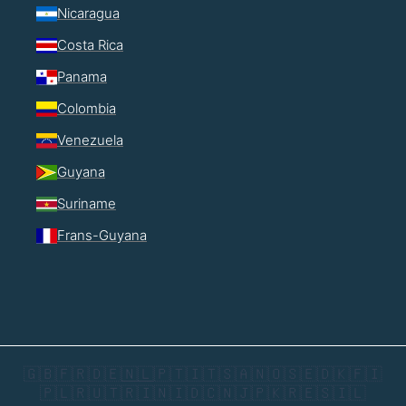
Nicaragua
Costa Rica
Panama
Colombia
Venezuela
Guyana
Suriname
Frans-Guyana
🇬🇧
🇫🇷
🇩🇪
🇳🇱
🇵🇹
🇮🇹
🇸🇦
🇳🇴
🇸🇪
🇩🇰
🇫🇮
🇵🇱
🇷🇺
🇹🇷
🇮🇳
🇮🇩
🇨🇳
🇯🇵
🇰🇷
🇪🇸
🇮🇱