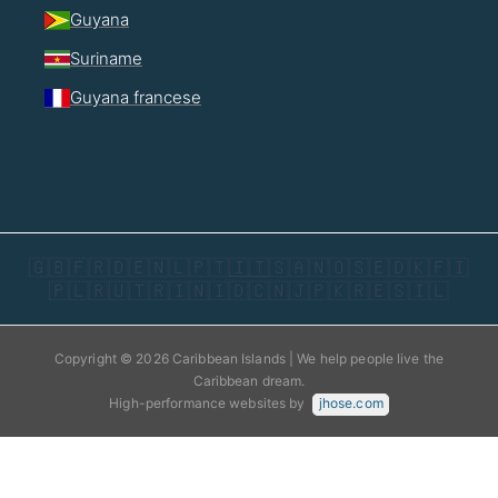
Guyana
Suriname
Guyana francese
🇬🇧
🇫🇷
🇩🇪
🇳🇱
🇵🇹
🇮🇹
🇸🇦
🇳🇴
🇸🇪
🇩🇰
🇫🇮
🇵🇱
🇷🇺
🇹🇷
🇮🇳
🇮🇩
🇨🇳
🇯🇵
🇰🇷
🇪🇸
🇮🇱
Copyright © 2026 Caribbean Islands | We help people live the
Caribbean dream.
High-performance websites by
jhose.com