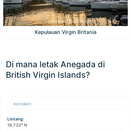
Kepulauan Virgin Britania
Di mana letak Anegada di
British Virgin Islands?
100 km / 62.1 mi
CARIBBEANISLANDS.COM
with the support of
© OpenStreetMap
contributors
1 m
3
t
/
f
📏
GEOGRAFI
+
−
Lintang:
18.733° N