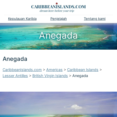
Kepulauan Karibia
Penjelajah
Tentang kami
Anegada
Anegada
CaribbeanIslands.com
>
Americas
>
Caribbean Islands
>
Lesser Antilles
>
British Virgin Islands
>
Anegada