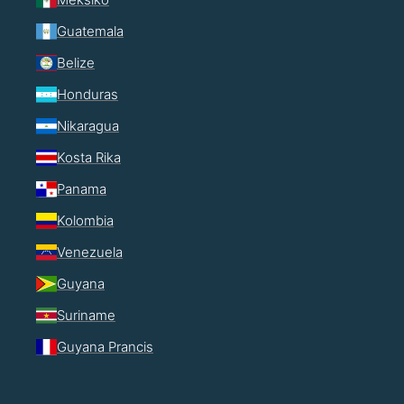
Guatemala
Belize
Honduras
Nikaragua
Kosta Rika
Panama
Kolombia
Venezuela
Guyana
Suriname
Guyana Prancis